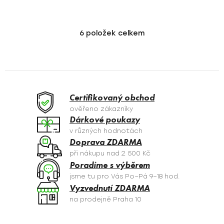
6
položek celkem
O
v
l
á
d
a
Certifikovaný obchod
c
ověřeno zákazníky
í
Dárkové poukazy
p
v různých hodnotách
r
Doprava ZDARMA
v
při nákupu nad 2 500 Kč
k
Poradíme s výběrem
y
jsme tu pro Vás Po–Pá 9–18 hod.
v
Vyzvednutí ZDARMA
ý
na prodejně Praha 10
p
i