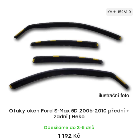
V
e
Kód:
15261-X
ý
n
p
í
i
p
s
r
p
o
r
d
o
u
d
k
u
t
k
ů
t
ů
Ofuky oken Ford S-Max 5D 2006-2010 přední +
zadní | Heko
Odesíláme do 3-5 dnů
1 192 Kč