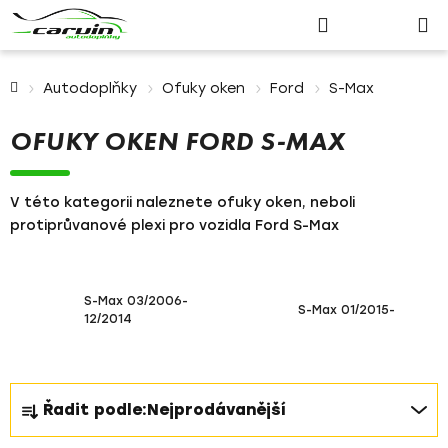
Nákupn
Přejít
Hledat
Přihlášení
na
košík
obsah
Domů
Autodoplňky
Ofuky oken
Ford
S-Max
OFUKY OKEN FORD S-MAX
V této kategorii naleznete ofuky oken, neboli
protiprůvanové plexi pro vozidla Ford S-Max
S-Max 03/2006-
S-Max 01/2015-
12/2014
Ř
Řadit podle:
Nejprodávanější
a
z