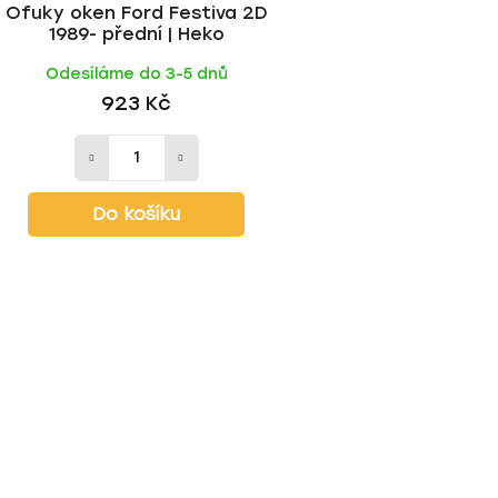
Ofuky oken Ford Festiva 2D
1989- přední | Heko
Odesíláme do 3-5 dnů
923 Kč
Do košíku
O
v
l
á
d
a
c
í