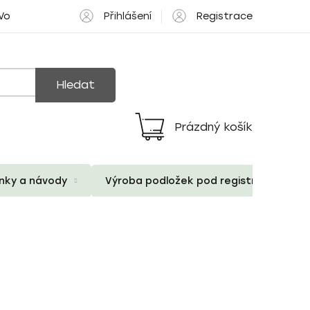
Přihlášení
Registrace
 Volné pozice
Hledat
Prázdný košík
Nákupní
košík
ánky a návody
Výroba podložek pod registrační znač