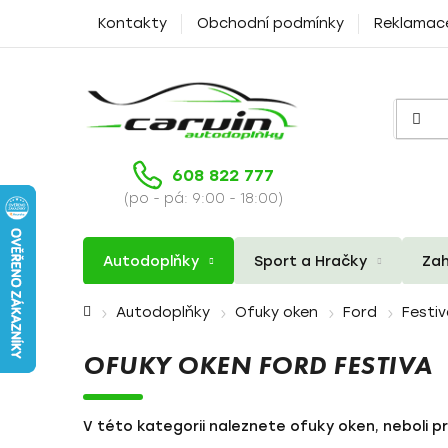
Přejít
Kontakty
Obchodní podmínky
Reklamac
na
obsah
608 822 777
(po - pá: 9:00 - 18:00)
Autodoplňky
Sport a Hračky
Zah
Domů
Autodoplňky
Ofuky oken
Ford
Festi
OFUKY OKEN FORD FESTIVA
V této kategorii naleznete ofuky oken, neboli pr