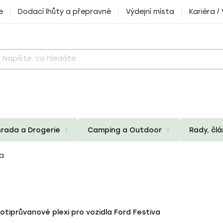
e
Dodací lhůty a přepravné
Výdejní místa
Kariéra /
rada a Drogerie
Camping a Outdoor
Rady, čl
va
otiprůvanové plexi pro vozidla Ford Festiva