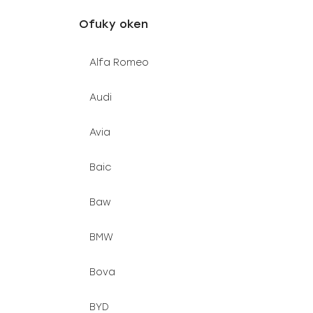
u
e
Ofuky oken
k
l
t
Alfa Romeo
ů
Audi
Avia
Baic
Baw
BMW
Bova
BYD