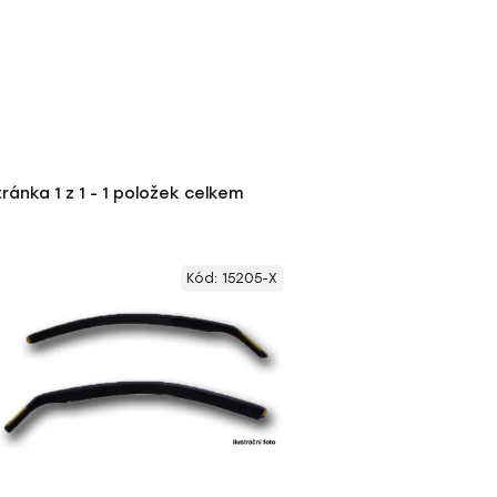
tránka
1
z
1
-
1
položek celkem
Kód:
15205-X