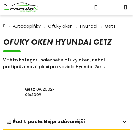
Nákupn
Přejít
Hledat
Přihlášení
na
košík
obsah
Domů
Autodoplňky
Ofuky oken
Hyundai
Getz
OFUKY OKEN HYUNDAI GETZ
V této kategorii naleznete ofuky oken, neboli
protiprůvanové plexi pro vozidla Hyundai Getz
Getz 09/2002-
06/2009
Ř
Řadit podle:
Nejprodávanější
a
z