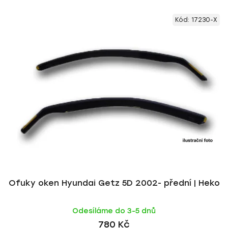
V
e
Kód:
17230-X
ý
n
p
í
i
p
s
r
p
o
r
d
o
u
d
k
u
t
k
ů
t
ů
Ofuky oken Hyundai Getz 5D 2002- přední | Heko
Odesíláme do 3-5 dnů
780 Kč