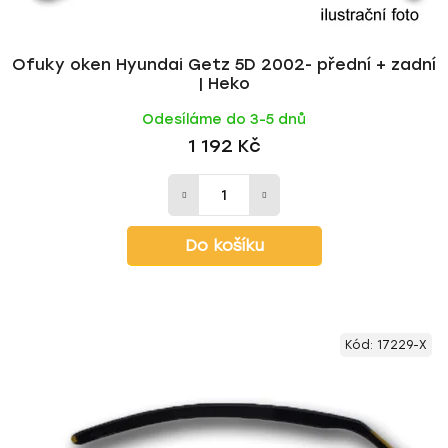
Ofuky oken Hyundai Getz 5D 2002- přední + zadní
| Heko
Odesíláme do 3-5 dnů
1 192 Kč
Do košíku
Kód:
17229-X