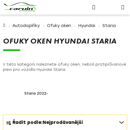
Nákupn
Přejít
Hledat
Přihlášení
na
košík
obsah
Domů
Autodoplňky
Ofuky oken
Hyundai
Staria
OFUKY OKEN HYUNDAI STARIA
V této kategorii naleznete ofuky oken, neboli protiprůvanové
plexi pro vozidla Hyundai Staria
Staria 2022-
Ř
Řadit podle:
Nejprodávanější
a