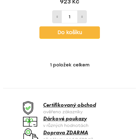
923 Kč
Do košíku
1
položek celkem
O
v
l
á
d
a
Certifikovaný obchod
c
ověřeno zákazníky
í
Dárkové poukazy
p
v různých hodnotách
r
Doprava ZDARMA
v