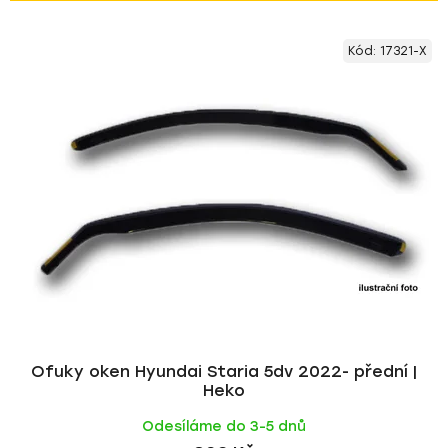
z
V
e
Kód:
17321-X
ý
n
p
í
i
p
s
r
p
o
r
d
o
u
d
k
u
t
k
ů
t
ů
Ofuky oken Hyundai Staria 5dv 2022- přední |
Heko
Odesíláme do 3-5 dnů