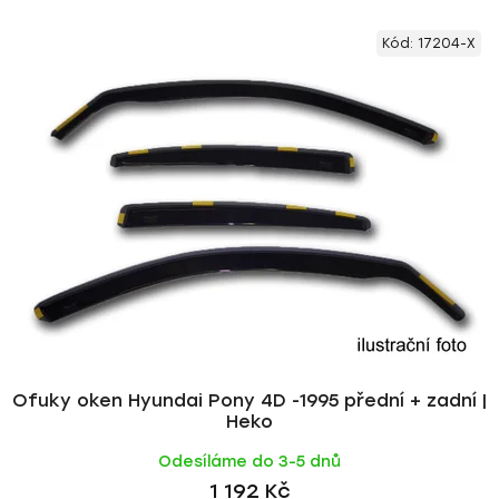
V
e
Kód:
17204-X
ý
n
p
í
i
p
s
r
p
o
r
d
o
u
d
k
u
t
k
ů
t
ů
Ofuky oken Hyundai Pony 4D -1995 přední + zadní |
Heko
Odesíláme do 3-5 dnů
1 192 Kč