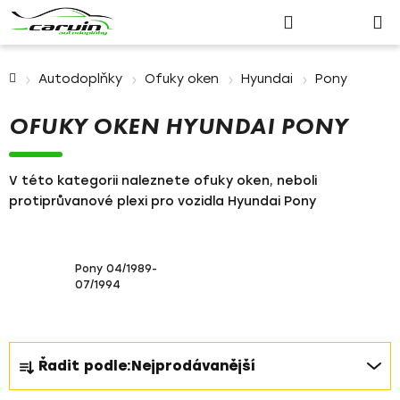
Nákupn
Přejít
Hledat
Přihlášení
na
košík
obsah
Domů
Autodoplňky
Ofuky oken
Hyundai
Pony
OFUKY OKEN HYUNDAI PONY
V této kategorii naleznete ofuky oken, neboli
protiprůvanové plexi pro vozidla Hyundai Pony
Pony 04/1989-
07/1994
Ř
Řadit podle:
Nejprodávanější
a
z