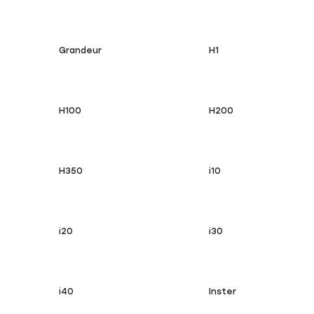
Grandeur
H1
H100
H200
H350
i10
i20
i30
i40
Inster