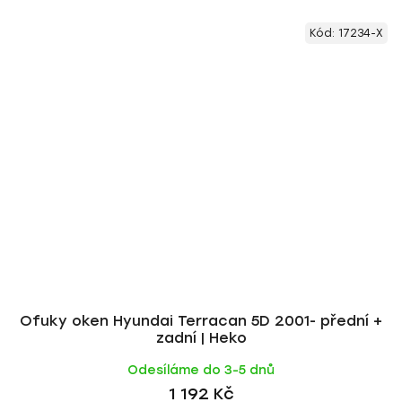
Kód:
17234-X
Ofuky oken Hyundai Terracan 5D 2001- přední +
zadní | Heko
Odesíláme do 3-5 dnů
1 192 Kč