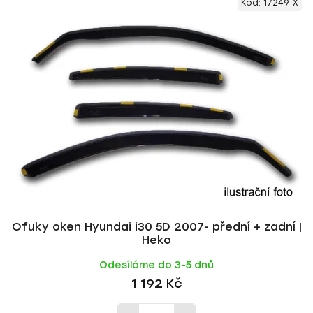
Kód:
17249-X
Ofuky oken Hyundai i30 5D 2007- přední + zadní |
Heko
Odesíláme do 3-5 dnů
1 192 Kč