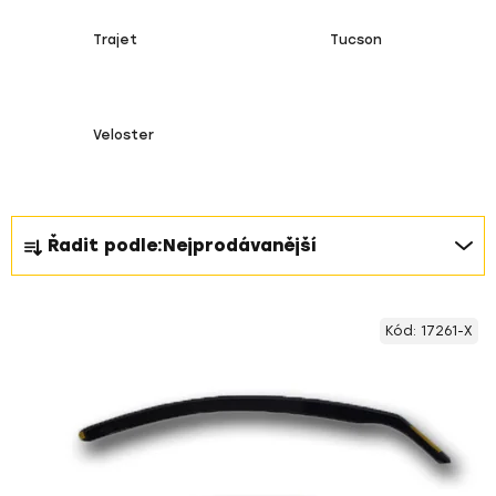
Trajet
Tucson
Veloster
Ř
Řadit podle:
Nejprodávanější
a
z
V
e
Kód:
17261-X
ý
n
p
í
i
p
s
r
p
o
r
d