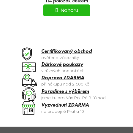
114
položek celkem
v
R
l
Nahoru
á
Á
d
N
a
c
K
í
O
p
Certifikovaný obchod
r
V
ověřeno zákazníky
v
Dárkové poukazy
Á
k
v různých hodnotách
y
N
Doprava ZDARMA
v
při nákupu nad 2 500 Kč
Í
ý
Poradíme s výběrem
p
jsme tu pro Vás Po–Pá 9–18 hod.
i
Vyzvednutí ZDARMA
s
na prodejně Praha 10
u
Z