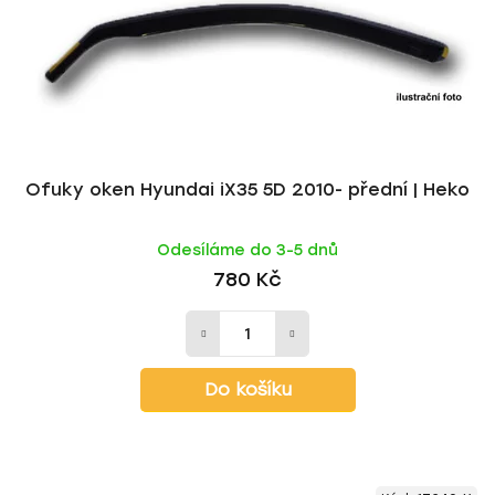
o
u
d
k
u
t
k
ů
t
ů
Ofuky oken Hyundai iX35 5D 2010- přední | Heko
Odesíláme do 3-5 dnů
780 Kč
Do košíku