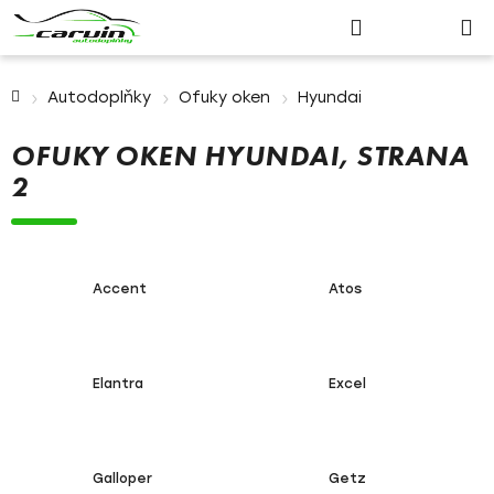
Nákupn
Přejít
Hledat
Přihlášení
na
košík
obsah
Domů
Autodoplňky
Ofuky oken
Hyundai
OFUKY OKEN HYUNDAI
, STRANA
2
Accent
Atos
Elantra
Excel
Galloper
Getz