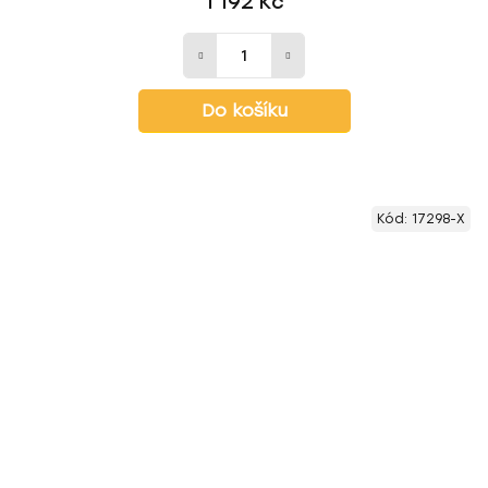
1 192 Kč
Do košíku
Kód:
17298-X