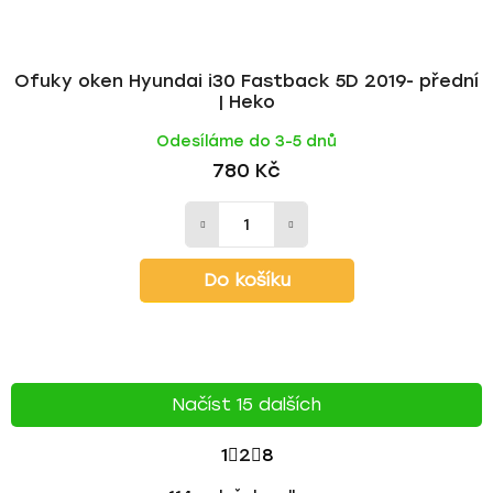
Ofuky oken Hyundai i30 Fastback 5D 2019- přední
| Heko
Odesíláme do 3-5 dnů
780 Kč
Do košíku
Načíst 15 dalších
S
1
2
8
T
O