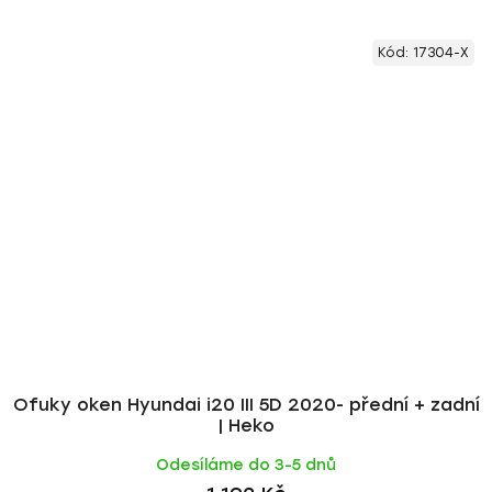
Kód:
17304-X
Ofuky oken Hyundai i20 III 5D 2020- přední + zadní
| Heko
Odesíláme do 3-5 dnů