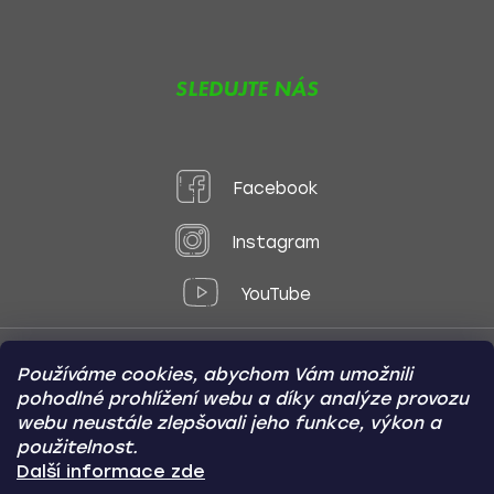
SLEDUJTE NÁS
Facebook
Instagram
YouTube
Používáme cookies, abychom Vám umožnili
Způsoby platby:
pohodlné prohlížení webu a díky analýze provozu
Online
Převod
Dobírka
webu neustále zlepšovali jeho funkce, výkon a
použitelnost.
Způsoby dopravy:
Další informace zde