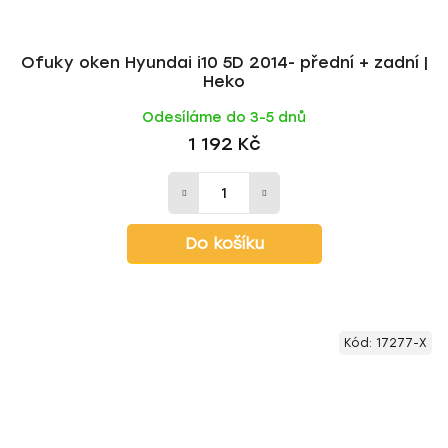
Ofuky oken Hyundai i10 5D 2014- přední + zadní |
Heko
Odesíláme do 3-5 dnů
1 192 Kč
Do košíku
Kód:
17277-X