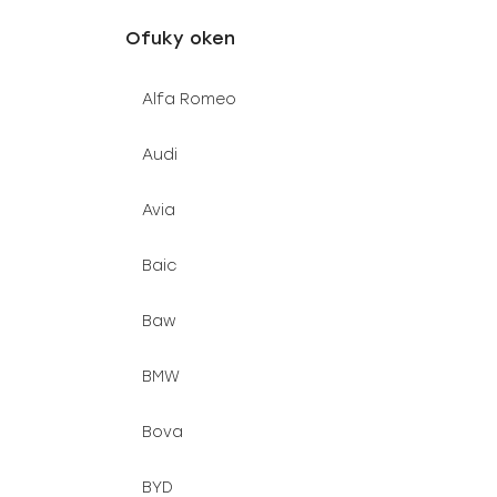
u
e
Ofuky oken
k
l
t
Alfa Romeo
ů
Audi
Avia
Baic
Baw
BMW
Bova
BYD