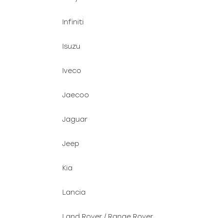
Infiniti
Isuzu
Iveco
Jaecoo
Jaguar
Jeep
Kia
Lancia
Land Rover / Range Rover