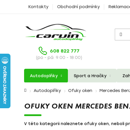
Přejít
Kontakty
Obchodní podmínky
Reklamac
na
obsah
608 822 777
(po - pá: 9:00 - 18:00)
Autodoplňky
Sport a Hračky
Zah
Domů
Autodoplňky
Ofuky oken
Mercedes Ben
OFUKY OKEN MERCEDES BEN
V této kategorii naleznete ofuky oken, neboli p