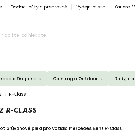
e
Dodací lhůty a přepravné
Výdejní místa
Kariéra /
rada a Drogerie
Camping a Outdoor
Rady, čl
z
R-Class
Z R-CLASS
rotiprůvanové plexi pro vozidla Mercedes Benz R-Class