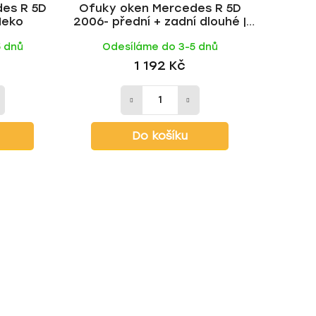
es R 5D
Ofuky oken Mercedes R 5D
t
Heko
2006- přední + zadní dlouhé |
ů
Heko
5 dnů
Odesíláme do 3-5 dnů
1 192 Kč
Do košíku