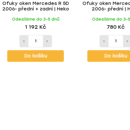
Ofuky oken Mercedes R 5D
Ofuky oken Merced
2006- přední + zadní | Heko
2006- přední | 
Odesíláme do 3-5 dnů
Odesíláme do 3-
1 192 Kč
780 Kč
Do košíku
Do košíku
O
v
l
á
d
a
c
í