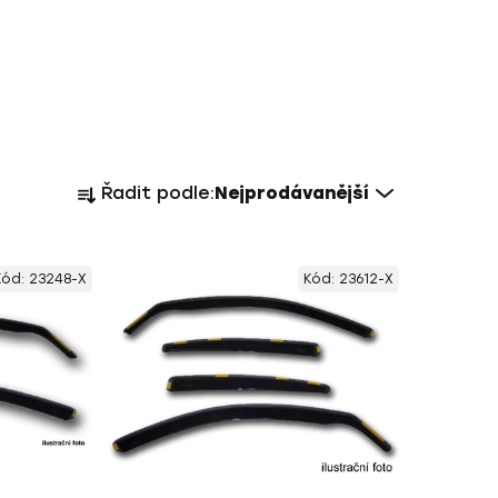
Ř
Řadit podle:
Nejprodávanější
a
z
e
Kód:
23248-X
Kód:
23612-X
n
í
p
r
o
d
u
k