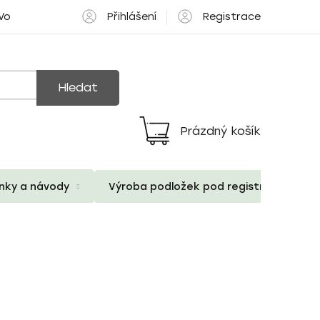
Přihlášení
Registrace
 Volné pozice
Hledat
Prázdný košík
Nákupní
košík
ánky a návody
Výroba podložek pod registrační znač