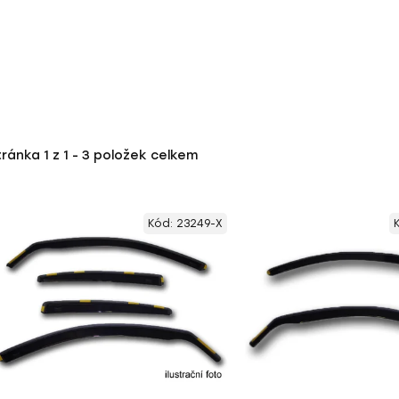
tránka
1
z
1
-
3
položek celkem
Kód:
23249-X