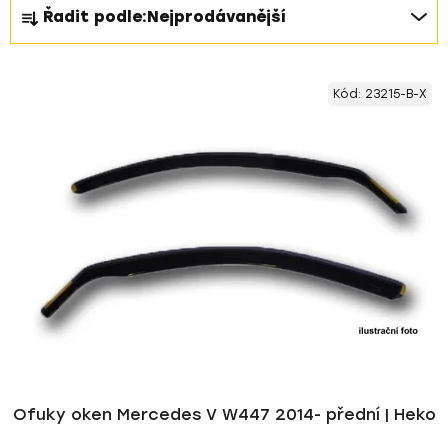
Ř
Řadit podle:
Nejprodávanější
a
z
V
e
Kód:
23215-B-X
ý
n
p
í
i
p
s
r
p
o
r
d
o
u
d
k
u
t
k
ů
t
ů
Ofuky oken Mercedes V W447 2014- přední | Heko