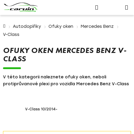
Nákupn
Přejít
Hledat
Přihlášení
na
košík
obsah
Domů
Autodoplňky
Ofuky oken
Mercedes Benz
V-Class
OFUKY OKEN MERCEDES BENZ V-
CLASS
V této kategorii naleznete ofuky oken, neboli
protiprůvanové plexi pro vozidla Mercedes Benz V-Class
V-Class 10/2014-