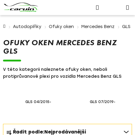
Nákupn
Přejít
Hledat
Přihlášení
na
košík
obsah
Domů
Autodoplňky
Ofuky oken
Mercedes Benz
GLS
OFUKY OKEN MERCEDES BENZ
GLS
V této kategorii naleznete ofuky oken, neboli
protiprůvanové plexi pro vozidla Mercedes Benz GLS
GLS 04/2015-
GLS 07/2019-
Ř
Řadit podle:
Nejprodávanější