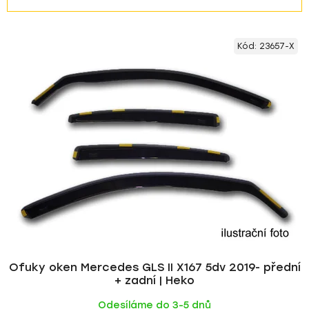
a
z
V
e
Kód:
23657-X
ý
n
p
í
i
p
s
r
p
o
r
d
o
u
d
k
u
t
k
ů
t
ů
Ofuky oken Mercedes GLS II X167 5dv 2019- přední
+ zadní | Heko
Odesíláme do 3-5 dnů