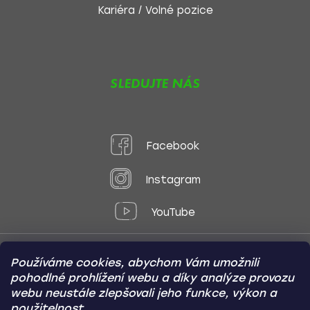
Kariéra / Volné pozice
SLEDUJTE NÁS
Facebook
Instagram
YouTube
Používáme cookies, abychom Vám umožnili
Způsoby platby:
pohodlné prohlížení webu a díky analýze provozu
Online
Převod
Dobírka
webu neustále zlepšovali jeho funkce, výkon a
použitelnost.
Způsoby dopravy: