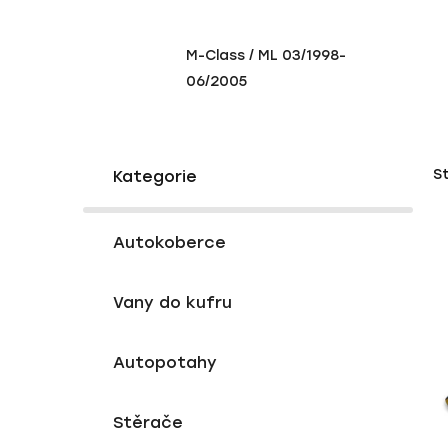
M-Class / ML 03/1998-
06/2005
P
K
Přeskočit
S
a
o
kategorie
t
s
e
V
t
g
Autokoberce
ý
r
o
p
a
r
Vany do kufru
i
i
n
e
s
n
p
í
Autopotahy
r
p
o
a
Stěrače
d
n