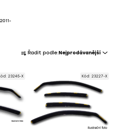
2011-
Ř
Řadit podle:
Nejprodávanější
a
z
e
Kód:
23245-X
Kód:
23227-X
n
í
p
r
o
d
u
k