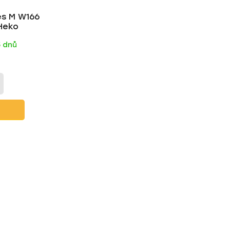
s M W166
 Heko
5 dnů