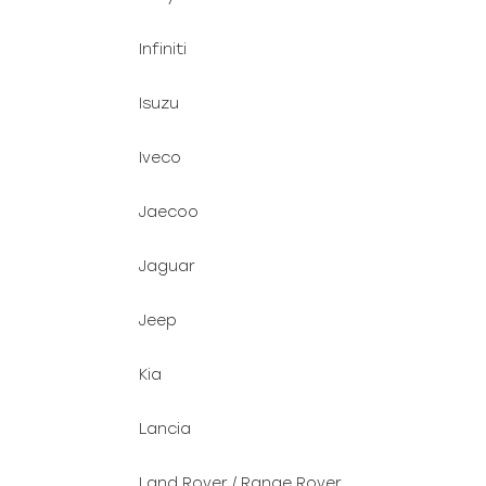
Infiniti
Isuzu
Iveco
Jaecoo
Jaguar
Jeep
Kia
Lancia
Land Rover / Range Rover