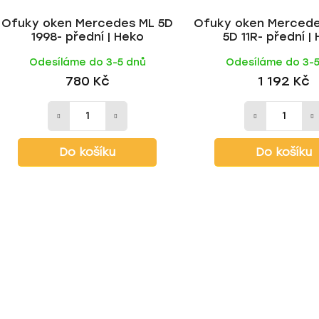
Ofuky oken Mercedes ML 5D
Ofuky oken Mercede
1998- přední | Heko
5D 11R- přední |
Odesíláme do 3-5 dnů
Odesíláme do 3-
780 Kč
1 192 Kč
Do košíku
Do košíku
O
v
l
á
d
a
c