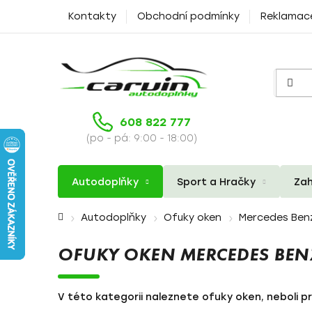
Přejít
Kontakty
Obchodní podmínky
Reklamac
na
obsah
608 822 777
(po - pá: 9:00 - 18:00)
Autodoplňky
Sport a Hračky
Zah
Domů
Autodoplňky
Ofuky oken
Mercedes Ben
OFUKY OKEN MERCEDES BENZ
V této kategorii naleznete ofuky oken, neboli p