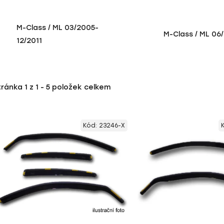
M-Class / ML 03/2005-
M-Class / ML 06/
12/2011
tránka
1
z
1
-
5
položek celkem
Kód:
23246-X