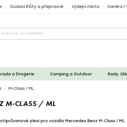
e
Dodací lhůty a přepravné
Výdejní místa
Kariéra /
rada a Drogerie
Camping a Outdoor
Rady, čl
z
M-Class / ML
 M-CLASS / ML
rotiprůvanové plexi pro vozidla Mercedes Benz M-Class / ML