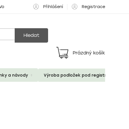
Přihlášení
Registrace
 Volné pozice
Hledat
Prázdný košík
Nákupní
košík
ánky a návody
Výroba podložek pod registrační znač