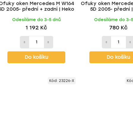
Ofuky oken Mercedes M W164
Ofuky oken Mercede
5D 2005- přední + zadní | Heko
5D 2005- přední 
Odesíláme do 3-5 dnů
Odesíláme do 3-
1 192 Kč
780 Kč
Do košíku
Do košíku
Kód:
23226-X
Kó