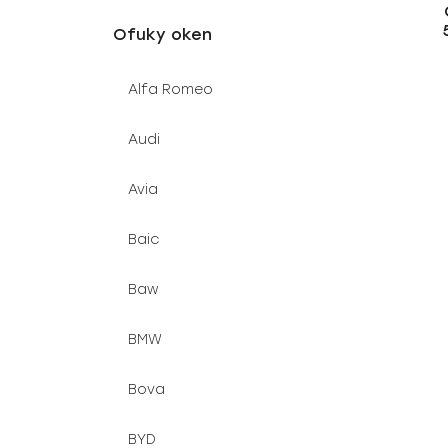
u
e
Ofuky oken
k
l
t
Alfa Romeo
ů
Audi
Avia
Baic
Baw
BMW
Bova
BYD