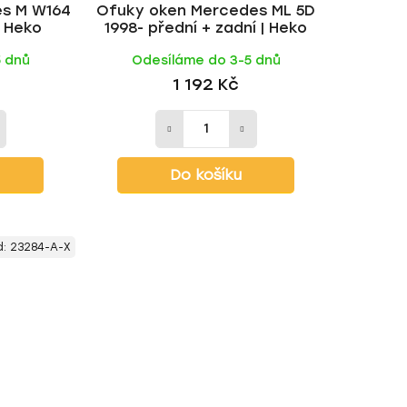
s M W164
Ofuky oken Mercedes ML 5D
t
| Heko
1998- přední + zadní | Heko
ů
5 dnů
Odesíláme do 3-5 dnů
1 192 Kč
Do košíku
d:
23284-A-X