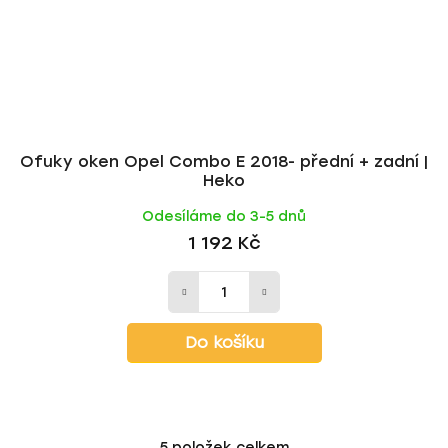
Ofuky oken Opel Combo E 2018- přední + zadní |
Heko
Odesíláme do 3-5 dnů
1 192 Kč
Do košíku
5
položek celkem