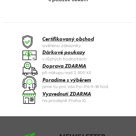
O
v
l
á
d
a
Certifikovaný obchod
c
ověřeno zákazníky
í
Dárkové poukazy
p
v různých hodnotách
r
Doprava ZDARMA
v
při nákupu nad 2 500 Kč
k
Poradíme s výběrem
y
jsme tu pro Vás Po–Pá 9–18 hod.
v
Vyzvednutí ZDARMA
ý
na prodejně Praha 10
p
i
s
Z
u
á
p