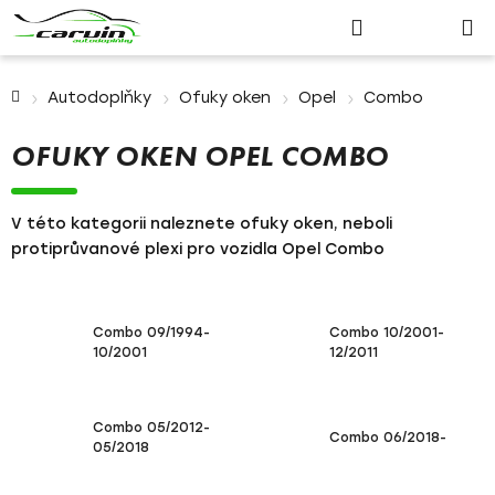
Nákupn
Přejít
Hledat
Přihlášení
na
košík
obsah
Domů
Autodoplňky
Ofuky oken
Opel
Combo
OFUKY OKEN OPEL COMBO
V této kategorii naleznete ofuky oken, neboli
protiprůvanové plexi pro vozidla Opel Combo
Combo 09/1994-
Combo 10/2001-
10/2001
12/2011
Combo 05/2012-
Combo 06/2018-
05/2018