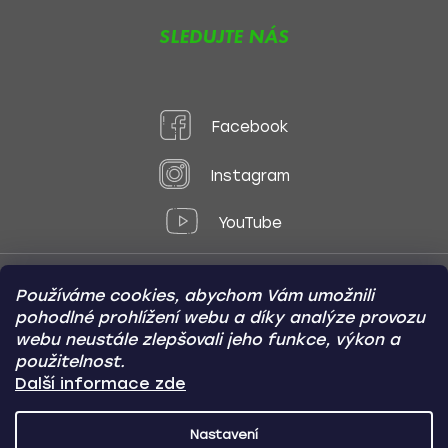
SLEDUJTE NÁS
Facebook
Instagram
YouTube
Používáme cookies, abychom Vám umožnili
Způsoby platby:
pohodlné prohlížení webu a díky analýze provozu
Online
Převod
Dobírka
webu neustále zlepšovali jeho funkce, výkon a
použitelnost.
Způsoby dopravy:
Další informace zde
Nastavení