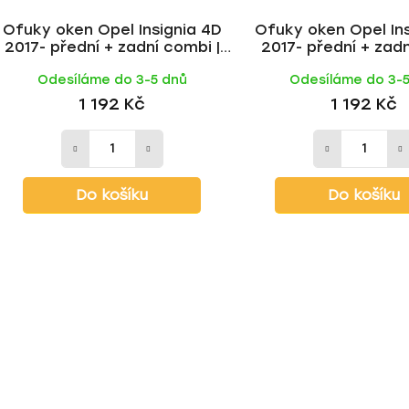
Ofuky oken Opel Insignia 4D
Ofuky oken Opel Ins
2017- přední + zadní combi |
2017- přední + zadn
Heko
Odesíláme do 3-5 dnů
Odesíláme do 3-
1 192 Kč
1 192 Kč
Do košíku
Do košíku
O
v
l
á
d
a
c