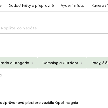
e
Dodací lhůty a přepravné
Výdejní místa
Kariéra /
rada a Drogerie
Camping a Outdoor
Rady, čl
ia
A
otiprůvanové plexi pro vozidla Opel Insignia