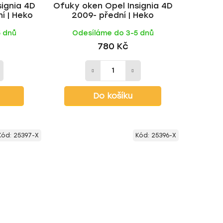
ignia 4D
Ofuky oken Opel Insignia 4D
t
í | Heko
2009- přední | Heko
ů
5 dnů
Odesíláme do 3-5 dnů
780 Kč
Do košíku
Kód:
25397-X
Kód:
25396-X