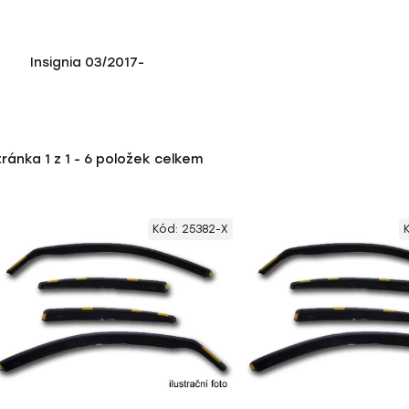
Insignia 03/2017-
tránka
1
z
1
-
6
položek celkem
Kód:
25382-X