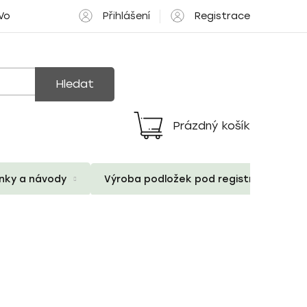
Přihlášení
Registrace
 Volné pozice
Hledat
Prázdný košík
Nákupní
košík
ánky a návody
Výroba podložek pod registrační znač