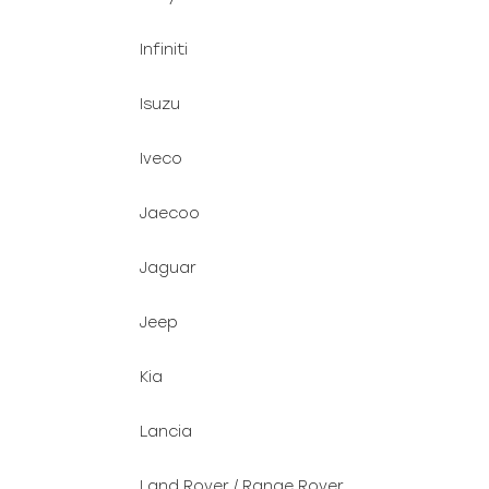
Infiniti
Isuzu
Iveco
Jaecoo
Jaguar
Jeep
Kia
Lancia
Land Rover / Range Rover