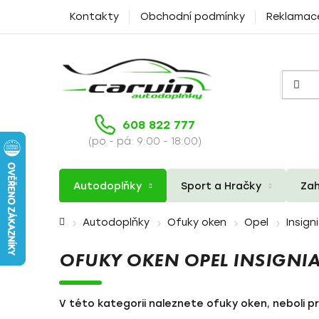
Přejít
Kontakty
Obchodní podmínky
Reklamac
na
obsah
608 822 777
(po - pá: 9:00 - 18:00)
Autodoplňky
Sport a Hračky
Zah
Domů
Autodoplňky
Ofuky oken
Opel
Insign
OFUKY OKEN OPEL INSIGNI
V této kategorii naleznete ofuky oken, neboli pr