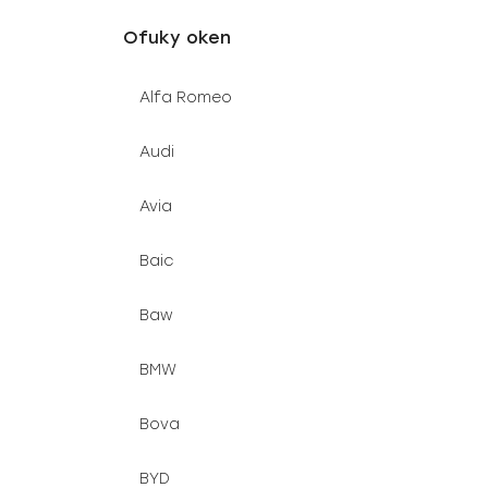
u
e
Ofuky oken
k
l
t
Alfa Romeo
ů
Audi
Avia
Baic
Baw
BMW
Bova
BYD