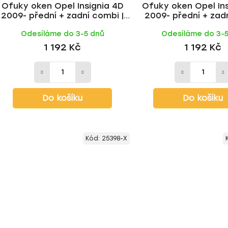
Ofuky oken Opel Insignia 4D
Ofuky oken Opel Ins
2009- přední + zadní combi |
2009- přední + zadn
Heko
Odesíláme do 3-5 dnů
Odesíláme do 3-
1 192 Kč
1 192 Kč
Do košíku
Do košíku
Kód:
25398-X