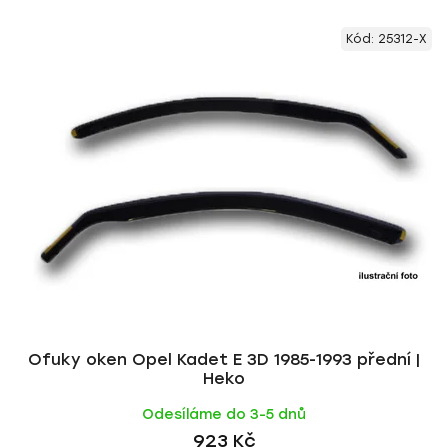
V
e
Kód:
25312-X
ý
n
p
í
i
p
s
r
p
o
r
d
o
u
d
k
u
t
k
ů
t
ů
Ofuky oken Opel Kadet E 3D 1985-1993 přední |
Heko
Odesíláme do 3-5 dnů
923 Kč