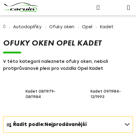
Nákupn
Přejít
Hledat
Přihlášení
na
košík
obsah
Domů
Autodoplňky
Ofuky oken
Opel
Kadet
OFUKY OKEN OPEL KADET
V této kategorii naleznete ofuky oken, neboli
protiprůvanové plexi pro vozidla Opel Kadet
Kadet 08/1979-
Kadet 09/1984-
08/1984
12/1993
Ř
Řadit podle:
Nejprodávanější
a
z