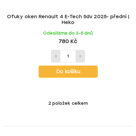
Ofuky oken Renault 4 E-Tech 5dv 2025- přední |
Heko
Odesíláme do 3-5 dnů
780 Kč
Do košíku
2
položek celkem
O
v
l
á
d