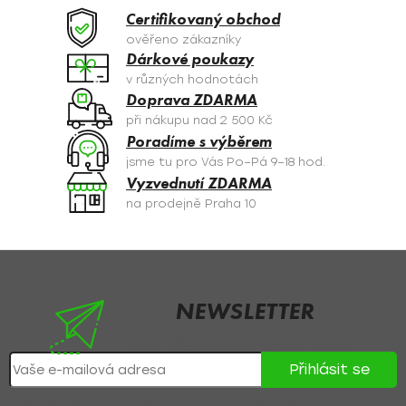
a
Certifikovaný obchod
c
ověřeno zákazníky
í
Dárkové poukazy
p
v různých hodnotách
r
Doprava ZDARMA
v
při nákupu nad 2 500 Kč
k
Poradíme s výběrem
y
jsme tu pro Vás Po–Pá 9–18 hod.
v
Vyzvednutí ZDARMA
ý
na prodejně Praha 10
p
i
s
Z
u
á
p
NEWSLETTER
a
Nezmeškejte žádné novinky či slevy!
t
Přihlásit se
í
Přihlášením souhlasíte se
zpracováním osobních údajů
.