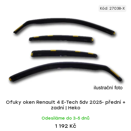
V
e
Kód:
27038-X
ý
n
p
í
i
p
s
r
p
o
r
d
o
u
d
k
u
t
k
ů
t
ů
Ofuky oken Renault 4 E-Tech 5dv 2025- přední +
zadní | Heko
Odesíláme do 3-5 dnů
1 192 Kč