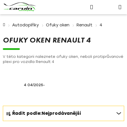
Nákupn
Přejít
Hledat
Přihlášení
na
košík
obsah
Domů
Autodoplňky
Ofuky oken
Renault
4
OFUKY OKEN RENAULT 4
V této kategorii naleznete ofuky oken, neboli protiprůvanové
plexi pro vozidla Renault 4
4 04/2025-
Ř
Řadit podle:
Nejprodávanější
a
z