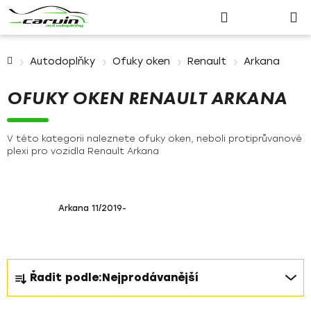
Nákupn
Přejít
Hledat
Přihlášení
na
košík
obsah
Domů
Autodoplňky
Ofuky oken
Renault
Arkana
OFUKY OKEN RENAULT ARKANA
V této kategorii naleznete ofuky oken, neboli protiprůvanové
plexi pro vozidla Renault Arkana
Arkana 11/2019-
Ř
Řadit podle:
Nejprodávanější
a
z