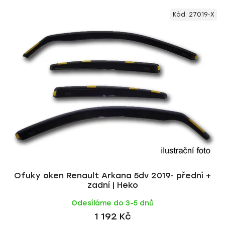
V
e
Kód:
27019-X
ý
n
p
í
i
p
s
r
p
o
r
d
o
u
d
k
u
t
k
ů
t
ů
Ofuky oken Renault Arkana 5dv 2019- přední +
zadní | Heko
Odesíláme do 3-5 dnů
1 192 Kč