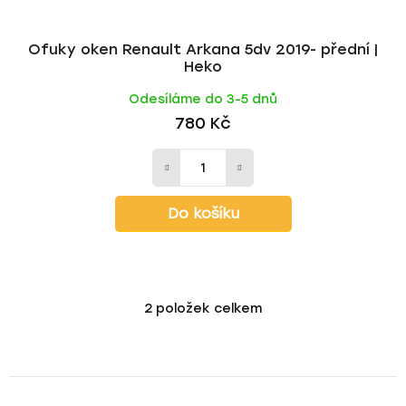
Ofuky oken Renault Arkana 5dv 2019- přední |
Heko
Odesíláme do 3-5 dnů
780 Kč
Do košíku
2
položek celkem
O
v
l
á
d