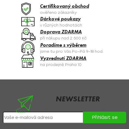
a
Certifikovaný obchod
c
ověřeno zákazníky
í
Dárkové poukazy
p
v různých hodnotách
r
Doprava ZDARMA
v
při nákupu nad 2 500 Kč
k
Poradíme s výběrem
y
jsme tu pro Vás Po–Pá 9–18 hod.
v
Vyzvednutí ZDARMA
ý
na prodejně Praha 10
p
i
s
Z
u
á
p
NEWSLETTER
a
Nezmeškejte žádné novinky či slevy!
t
Přihlásit se
í
Přihlášením souhlasíte se
zpracováním osobních údajů
.