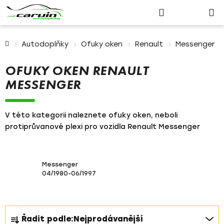
Nákupn
Přejít
Hledat
Přihlášení
na
košík
obsah
Domů
Autodoplňky
Ofuky oken
Renault
Messenger
OFUKY OKEN RENAULT
MESSENGER
V této kategorii naleznete ofuky oken, neboli
protiprůvanové plexi pro vozidla Renault Messenger
Messenger
04/1980-06/1997
Ř
Řadit podle:
Nejprodávanější