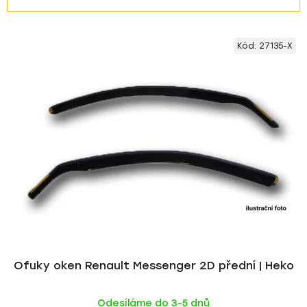
a
z
V
e
Kód:
27135-X
ý
n
p
í
i
p
s
r
p
o
r
d
o
u
d
k
u
t
k
ů
t
ů
Ofuky oken Renault Messenger 2D přední | Heko
Odesíláme do 3-5 dnů