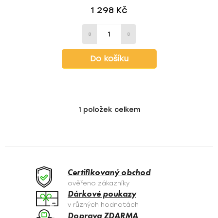
1 298 Kč
Do košíku
1
položek celkem
O
v
l
á
d
a
Certifikovaný obchod
c
ověřeno zákazníky
í
Dárkové poukazy
p
v různých hodnotách
r
Doprava ZDARMA