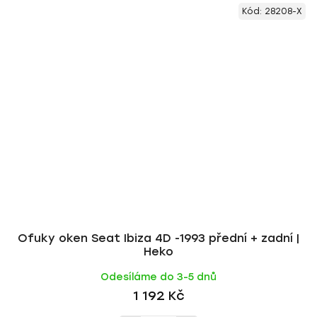
Kód:
28208-X
Ofuky oken Seat Ibiza 4D -1993 přední + zadní |
Heko
Odesíláme do 3-5 dnů
1 192 Kč