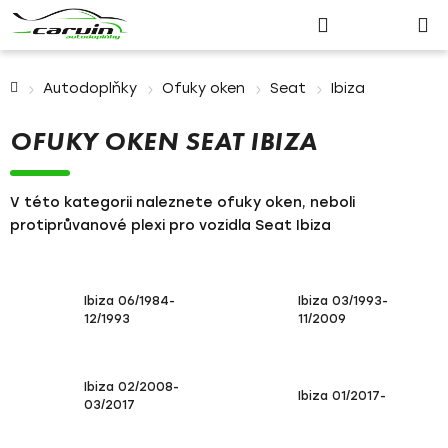
Nákupn
Přejít
Hledat
Přihlášení
na
košík
obsah
Domů
Autodoplňky
Ofuky oken
Seat
Ibiza
OFUKY OKEN SEAT IBIZA
V této kategorii naleznete ofuky oken, neboli
protiprůvanové plexi pro vozidla Seat Ibiza
Ibiza 06/1984-
Ibiza 03/1993-
12/1993
11/2009
Ibiza 02/2008-
Ibiza 01/2017-
03/2017