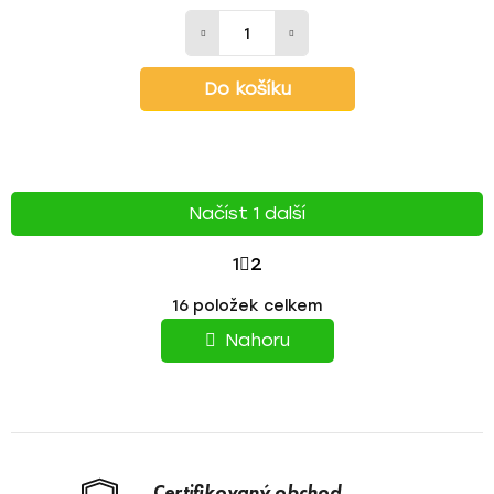
Do košíku
Načíst 1 další
S
1
2
T
O
16
položek celkem
v
R
l
Nahoru
á
Á
d
N
a
c
K
í
O
p
Certifikovaný obchod