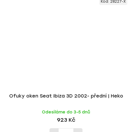
Kód:
28227-X
Ofuky oken Seat Ibiza 3D 2002- přední | Heko
Odesíláme do 3-5 dnů
923 Kč