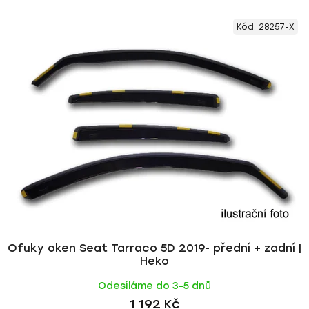
V
e
Kód:
28257-X
ý
n
p
í
i
p
s
r
p
o
r
d
o
u
d
k
u
t
k
ů
t
ů
Ofuky oken Seat Tarraco 5D 2019- přední + zadní |
Heko
Odesíláme do 3-5 dnů
1 192 Kč