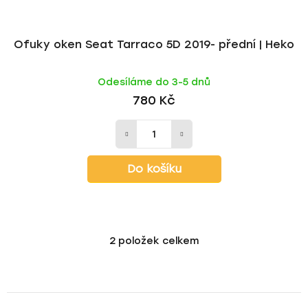
Ofuky oken Seat Tarraco 5D 2019- přední | Heko
Odesíláme do 3-5 dnů
780 Kč
Do košíku
2
položek celkem
O
v
l
á