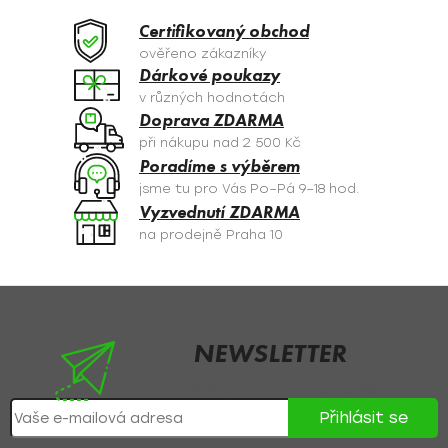
d
a
Certifikovaný obchod
c
ověřeno zákazníky
í
Dárkové poukazy
p
v různých hodnotách
r
Doprava ZDARMA
v
při nákupu nad 2 500 Kč
k
Poradíme s výběrem
y
jsme tu pro Vás Po–Pá 9–18 hod.
v
Vyzvednutí ZDARMA
ý
na prodejně Praha 10
p
i
s
Z
u
á
p
NEWSLETTER
a
Nezmeškejte žádné novinky či slevy!
t
Přihlásit se
í