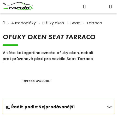
Nákupn
Přejít
Hledat
Přihlášení
na
košík
obsah
Domů
Autodoplňky
Ofuky oken
Seat
Tarraco
OFUKY OKEN SEAT TARRACO
V této kategorii naleznete ofuky oken, neboli
protiprůvanové plexi pro vozidla Seat Tarraco
Tarraco 09/2018-
Ř
Řadit podle:
Nejprodávanější
a
z