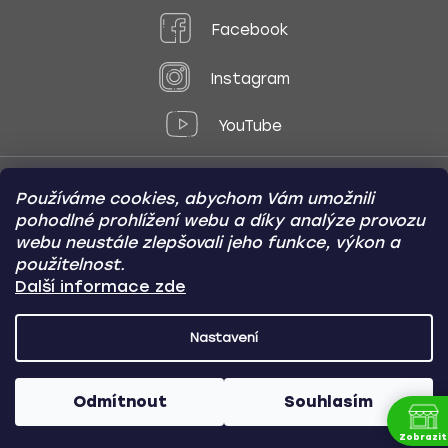
Facebook
Instagram
YouTube
Používáme cookies, abychom Vám umožnili
Způsoby platby:
pohodlné prohlížení webu a díky analýze provozu
Online
Převod
Dobírka
webu neustále zlepšovali jeho funkce, výkon a
použitelnost.
Způsoby dopravy:
Další informace zde
Nastavení
CARVIN AUTODOPLŇKY
Copyright (c) 2012 -
2026
- Všechna
práva vyhrazena
Odmítnout
Souhlasím
Vytvořil Shoptet
/
Nakódoval Pavel Kuneš
Zobrazit