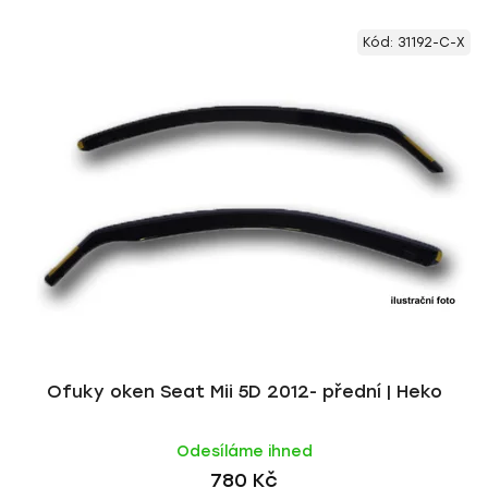
V
e
Kód:
31192-C-X
ý
n
p
í
i
p
s
r
p
o
r
d
o
u
d
k
u
t
k
ů
t
ů
Ofuky oken Seat Mii 5D 2012- přední | Heko
Odesíláme ihned
780 Kč