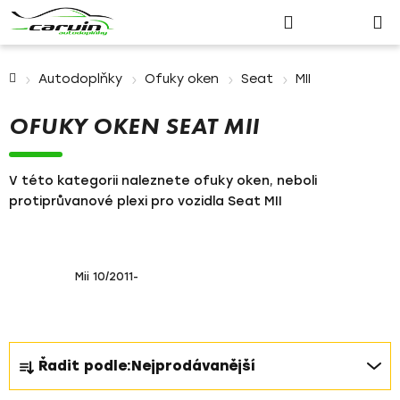
Nákupn
Přejít
Hledat
Přihlášení
na
košík
obsah
Domů
Autodoplňky
Ofuky oken
Seat
MII
OFUKY OKEN SEAT MII
V této kategorii naleznete ofuky oken, neboli
protiprůvanové plexi pro vozidla Seat MII
Mii 10/2011-
Ř
Řadit podle:
Nejprodávanější
a
z