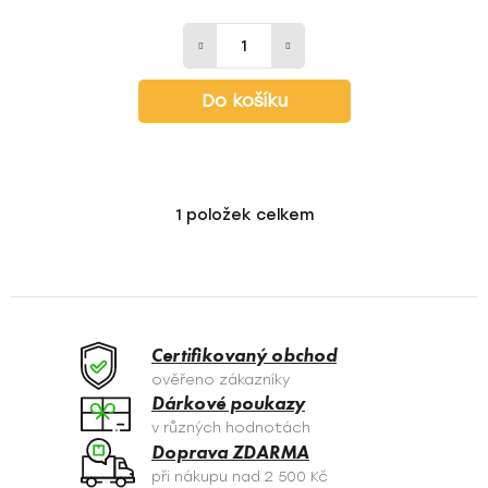
Do košíku
1
položek celkem
O
v
l
á
d
a
Certifikovaný obchod
c
ověřeno zákazníky
í
Dárkové poukazy
p
v různých hodnotách
r
Doprava ZDARMA
v
při nákupu nad 2 500 Kč