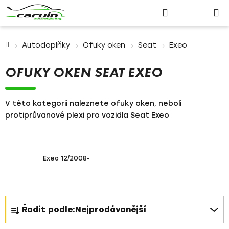
Nákupn
Přejít
Hledat
Přihlášení
na
košík
obsah
Domů
Autodoplňky
Ofuky oken
Seat
Exeo
OFUKY OKEN SEAT EXEO
V této kategorii naleznete ofuky oken, neboli
protiprůvanové plexi pro vozidla Seat Exeo
Exeo 12/2008-
Ř
Řadit podle:
Nejprodávanější
a
z