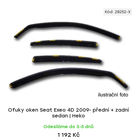
V
e
Kód:
28252-X
ý
n
p
í
i
p
s
r
p
o
r
d
o
u
d
k
u
t
k
ů
t
ů
Ofuky oken Seat Exeo 4D 2009- přední + zadní
sedan | Heko
Odesíláme do 3-5 dnů
1 192 Kč