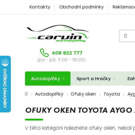
Přejít
Kontakty
Obchodní podmínky
Reklamac
na
obsah
608 822 777
(po - pá: 9:00 - 18:00)
Autodoplňky
Sport a Hračky
Zah
Domů
Autodoplňky
Ofuky oken
Toyota
Ayg
OFUKY OKEN TOYOTA AYGO 
V této kategorii naleznete ofuky oken, neboli 