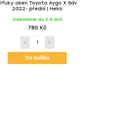
Ofuky oken Toyota Aygo X 5dv
2022- přední | Heko
Odesíláme do 3-5 dnů
780 Kč
Do košíku
O
v
l
á
d
a
c
í