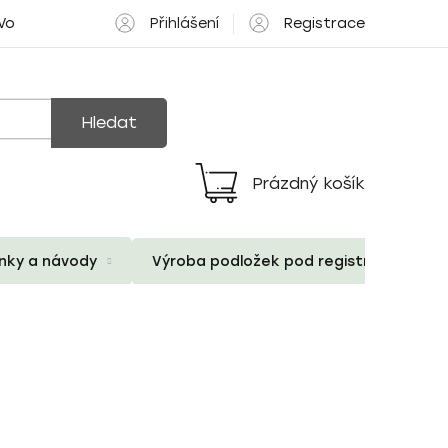
Přihlášení
Registrace
 Volné pozice
Hledat
Prázdný košík
Nákupní
košík
ánky a návody
Výroba podložek pod registrační znač