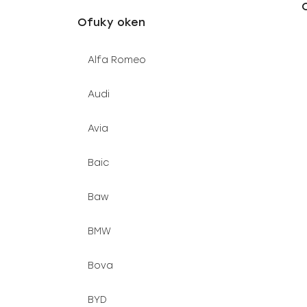
u
e
Ofuky oken
k
l
t
Alfa Romeo
ů
Audi
Avia
Baic
Baw
BMW
Bova
BYD