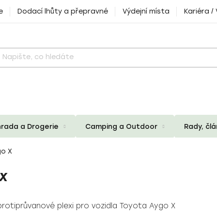
e
Dodací lhůty a přepravné
Výdejní místa
Kariéra /
rada a Drogerie
Camping a Outdoor
Rady, čl
o X
X
protiprůvanové plexi pro vozidla Toyota Aygo X