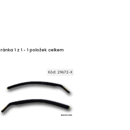
tránka
1
z
1
-
1
položek celkem
Kód:
29672-X