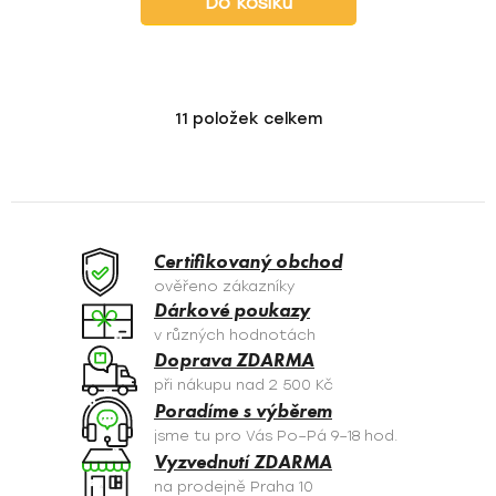
Do košíku
11
položek celkem
O
v
l
á
d
a
Certifikovaný obchod
c
ověřeno zákazníky
í
Dárkové poukazy
p
v různých hodnotách
r
Doprava ZDARMA
v
při nákupu nad 2 500 Kč
k
Poradíme s výběrem
y
jsme tu pro Vás Po–Pá 9–18 hod.
v
Vyzvednutí ZDARMA
ý
na prodejně Praha 10
p