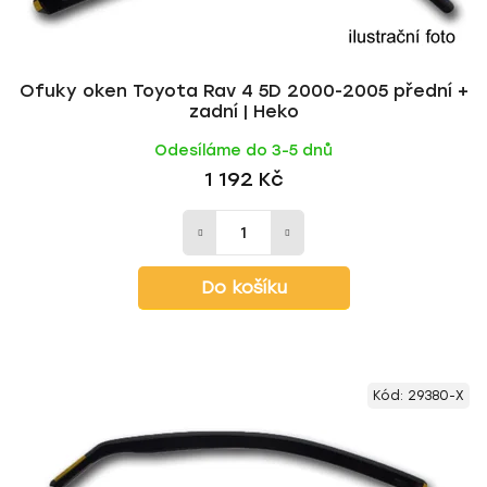
k
ů
t
ů
Ofuky oken Toyota Rav 4 5D 2000-2005 přední +
zadní | Heko
Odesíláme do 3-5 dnů
1 192 Kč
Do košíku
Kód:
29380-X