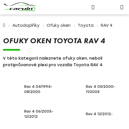
Nákupn
Přejít
Hledat
Přihlášení
na
košík
obsah
Domů
Autodoplňky
Ofuky oken
Toyota
RAV 4
OFUKY OKEN TOYOTA RAV 4
V této kategorii naleznete ofuky oken, neboli
protiprůvanové plexi pro vozidla Toyota RAV 4
Rav 4 04/1994-
Rav 4 05/2000-
08/2000
11/2005
Rav 4 06/2005-
Rav 4 12/2012-
12/2012