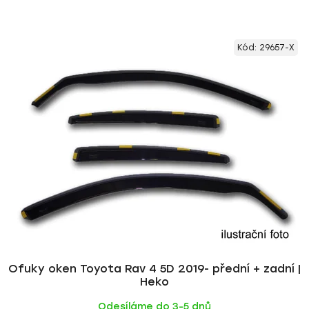
Kód:
29657-X
Ofuky oken Toyota Rav 4 5D 2019- přední + zadní |
Heko
Odesíláme do 3-5 dnů