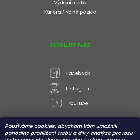
Výdejní místa
Kariéra / Volné pozice
SLEDUJTE NÁS
Facebook
Instagram
YouTube
Používáme cookies, abychom Vám umožnili
Způsoby platby:
pohodlné prohlížení webu a díky analýze provozu
Online
Převod
Dobírka
webu neustále zlepšovali jeho funkce, výkon a