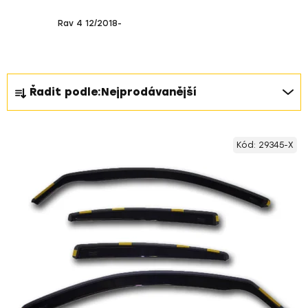
Rav 4 12/2018-
Ř
Řadit podle:
Nejprodávanější
a
z
V
e
Kód:
29345-X
ý
n
p
í
i
p
s
r
p
o
r
d
o
u
d
k
u
t