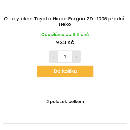
Ofuky oken Toyota Hiace Furgon 2D -1995 přední |
Heko
Odesíláme do 3-5 dnů
923 Kč
Do košíku
2
položek celkem
O
v
l
á