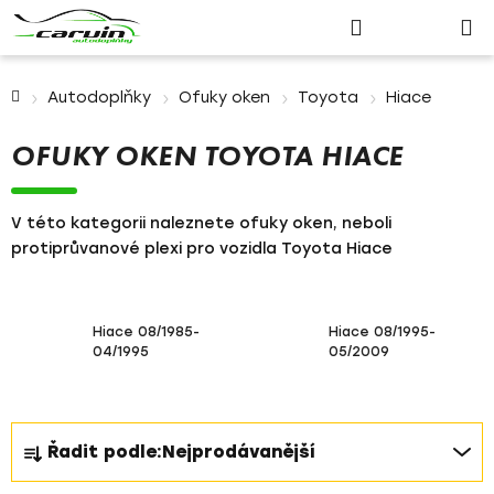
Nákupn
Přejít
Hledat
Přihlášení
na
košík
obsah
Domů
Autodoplňky
Ofuky oken
Toyota
Hiace
OFUKY OKEN TOYOTA HIACE
V této kategorii naleznete ofuky oken, neboli
protiprůvanové plexi pro vozidla Toyota Hiace
Hiace 08/1985-
Hiace 08/1995-
04/1995
05/2009
Ř
Řadit podle:
Nejprodávanější
a
z