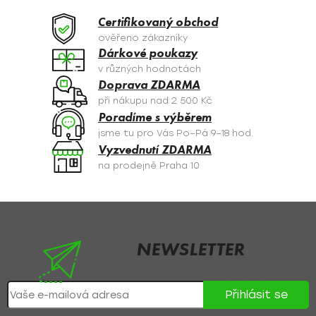
d
a
Certifikovaný obchod
c
ověřeno zákazníky
í
Dárkové poukazy
p
v různých hodnotách
r
Doprava ZDARMA
v
při nákupu nad 2 500 Kč
k
Poradíme s výběrem
y
jsme tu pro Vás Po–Pá 9–18 hod.
v
Vyzvednutí ZDARMA
ý
na prodejně Praha 10
p
i
s
Z
u
á
p
NEWSLETTER
a
Nezmeškejte žádné novinky či slevy!
t
Přihlásit se
í