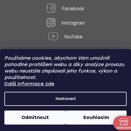
Facebook
Instagram
YouTube
Používáme cookies, abychom Vám umožnili
Způsoby platby:
pohodlné prohlížení webu a díky analýze provozu
Online
Převod
Dobírka
webu neustále zlepšovali jeho funkce, výkon a
použitelnost.
Způsoby dopravy:
Další informace zde
Nastavení
CARVIN AUTODOPLŇKY
Copyright (c) 2012 -
2026
- Všechna
práva vyhrazena
Odmítnout
Souhlasím
Vytvořil Shoptet
/
Nakódoval Pavel Kuneš
Zobrazit