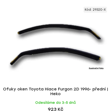
V
e
Kód:
29320-X
ý
n
p
í
i
p
s
r
p
o
r
d
o
u
d
k
u
t
k
ů
t
ů
Ofuky oken Toyota Hiace Furgon 2D 1996- přední |
Heko
Odesíláme do 3-5 dnů
923 Kč