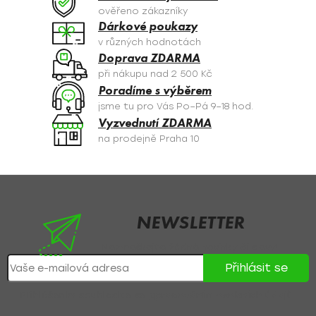
c
ověřeno zákazníky
í
Dárkové poukazy
p
v různých hodnotách
r
Doprava ZDARMA
v
při nákupu nad 2 500 Kč
k
Poradíme s výběrem
y
jsme tu pro Vás Po–Pá 9–18 hod.
v
Vyzvednutí ZDARMA
ý
na prodejně Praha 10
p
i
s
Z
u
á
p
NEWSLETTER
a
Nezmeškejte žádné novinky či slevy!
t
Přihlásit se
í
Přihlášením souhlasíte se
zpracováním osobních údajů
.