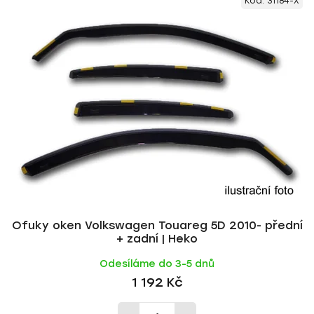
Kód:
31184-X
ý
n
p
í
i
p
s
r
p
o
r
d
o
u
d
k
u
t
k
ů
t
ů
Ofuky oken Volkswagen Touareg 5D 2010- přední
+ zadní | Heko
Odesíláme do 3-5 dnů
1 192 Kč