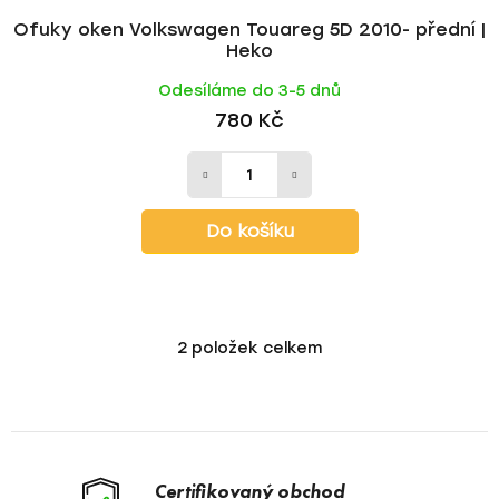
Ofuky oken Volkswagen Touareg 5D 2010- přední |
Heko
Odesíláme do 3-5 dnů
780 Kč
Do košíku
2
položek celkem
O
v
l
á
d
a
Certifikovaný obchod