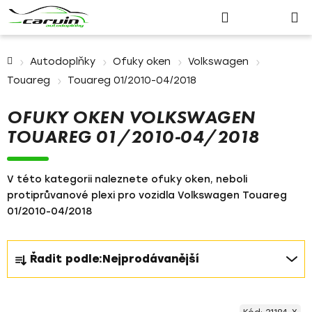
Nákupn
Přejít
Hledat
Přihlášení
na
košík
obsah
Domů
Autodoplňky
Ofuky oken
Volkswagen
Touareg
Touareg 01/2010-04/2018
OFUKY OKEN VOLKSWAGEN
TOUAREG 01/2010-04/2018
V této kategorii naleznete ofuky oken, neboli
protiprůvanové plexi pro vozidla Volkswagen Touareg
01/2010-04/2018
Ř
Řadit podle:
Nejprodávanější
a
z
V
e