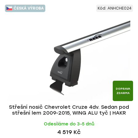
ČESKÁ VÝROBA
Kód:
ANHCHE024
DOPRAVA
ZDARMA
Střešní nosič Chevrolet Cruze 4dv. Sedan pod
střešní lem 2009-2015, WING ALU tyč | HAKR
Odesíláme do 3-5 dnů
4 519 Kč