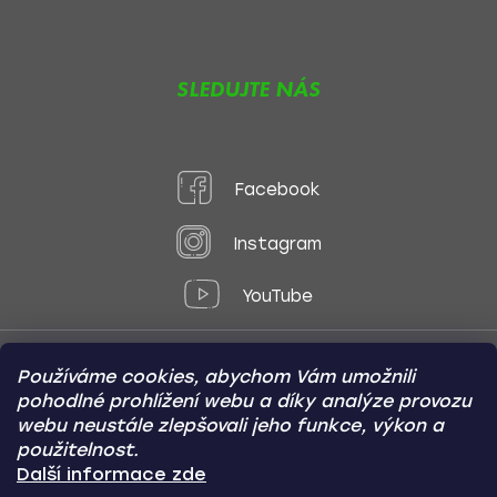
SLEDUJTE NÁS
Facebook
Instagram
YouTube
Používáme cookies, abychom Vám umožnili
Způsoby platby:
pohodlné prohlížení webu a díky analýze provozu
Online
Převod
Dobírka
webu neustále zlepšovali jeho funkce, výkon a
použitelnost.
Způsoby dopravy:
Další informace zde