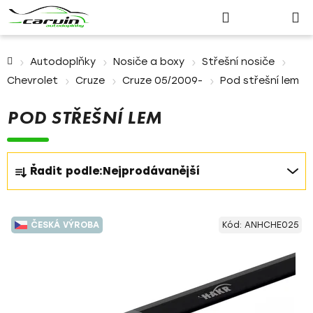
Nákupn
Přejít
Hledat
Přihlášení
na
košík
obsah
Domů
Autodoplňky
Nosiče a boxy
Střešní nosiče
Chevrolet
Cruze
Cruze 05/2009-
Pod střešní lem
POD STŘEŠNÍ LEM
Ř
Řadit podle:
Nejprodávanější
a
z
V
e
ČESKÁ VÝROBA
Kód:
ANHCHE025
ý
n
p
í
i
p
s
r
p
o