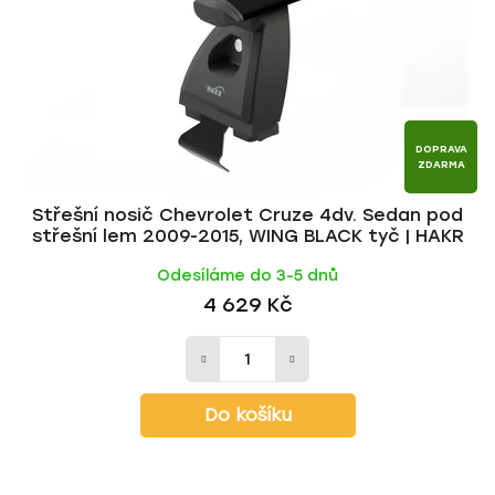
r
d
o
u
d
k
u
t
k
ů
t
DOPRAVA
ZDARMA
ů
Střešní nosič Chevrolet Cruze 4dv. Sedan pod
střešní lem 2009-2015, WING BLACK tyč | HAKR
Odesíláme do 3-5 dnů
4 629 Kč
Do košíku