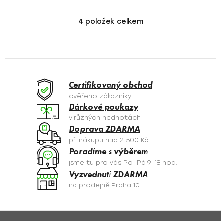
4
položek celkem
O
v
l
á
d
a
Certifikovaný obchod
c
ověřeno zákazníky
í
Dárkové poukazy
p
v různých hodnotách
r
Doprava ZDARMA
v
při nákupu nad 2 500 Kč
k
Poradíme s výběrem
y
jsme tu pro Vás Po–Pá 9–18 hod.
v
Vyzvednutí ZDARMA
ý
na prodejně Praha 10
p
i
s
Z