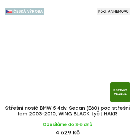
ČESKÁ VÝROBA
Kód:
ANHBM090
DOPRAVA
ZDARMA
Střešní nosič BMW 5 4dv. Sedan (E60) pod střešní
lem 2003-2010, WING BLACK tyč | HAKR
Odesíláme do 3-5 dnů
4 629 Kč