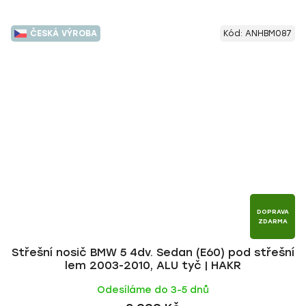
ČESKÁ VÝROBA
Kód:
ANHBM087
DOPRAVA
ZDARMA
Střešní nosič BMW 5 4dv. Sedan (E60) pod střešní
lem 2003-2010, ALU tyč | HAKR
Odesíláme do 3-5 dnů