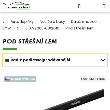
Nákupn
Přejít
Hledat
Přihlášení
na
košík
obsah
Domů
Autodoplňky
Nosiče a boxy
Střešní nosiče
BMW
5
5 07/2003-08/2010
Pod střešní lem
POD STŘEŠNÍ LEM
Ř
Řadit podle:
Nejprodávanější
a
z
V
e
ČESKÁ VÝROBA
Kód:
ANHBM105
ý
n
p
í
i
p
s
r
p
o