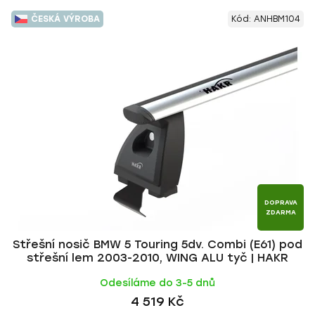
ČESKÁ VÝROBA
Kód:
ANHBM104
DOPRAVA
ZDARMA
Střešní nosič BMW 5 Touring 5dv. Combi (E61) pod
střešní lem 2003-2010, WING ALU tyč | HAKR
Odesíláme do 3-5 dnů
4 519 Kč