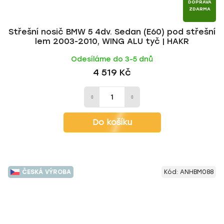
DOPRAVA
ZDARMA
Střešní nosič BMW 5 4dv. Sedan (E60) pod střešní
lem 2003-2010, WING ALU tyč | HAKR
Odesíláme do 3-5 dnů
4 519 Kč
Do košíku
ČESKÁ VÝROBA
Kód:
ANHBM088