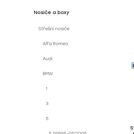
t
ů
Nosiče a boxy
Střešní nosiče
Alfa Romeo
Audi
BMW
1
3
5
S
5 11/1995-05/2005