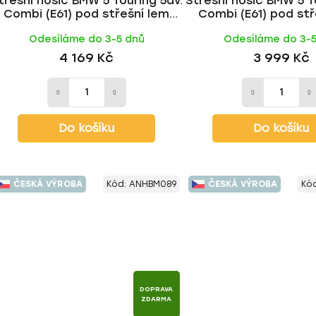
třešní nosič BMW 5 Touring 5dv.
Střešní nosič BMW 5 T
Combi (E61) pod střešní lem
Combi (E61) pod stř
2003-2010, ALU BLACK tyč |
2003-2010, ALU tyč
Odesíláme do 3-5 dnů
Odesíláme do 3-
HAKR
4 169 Kč
3 999 Kč
Do košíku
Do košíku
ČESKÁ VÝROBA
Kód:
ANHBM089
ČESKÁ VÝROBA
Kó
DOPRAVA
ZDARMA