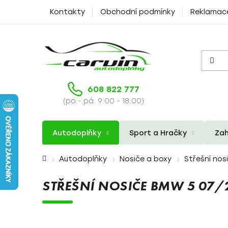
Přejít
Kontakty
Obchodní podmínky
Reklamac
na
obsah
608 822 777
(po - pá: 9:00 - 18:00)
Autodoplňky
Sport a Hračky
Zah
Domů
Autodoplňky
Nosiče a boxy
Střešní nos
STŘEŠNÍ NOSIČE BMW 5 07/