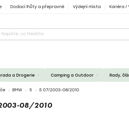
e
Dodací lhůty a přepravné
Výdejní místa
Kariéra /
rada a Drogerie
Camping a Outdoor
Rady, čl
iče
BMW
5
5 07/2003-08/2010
2003-08/2010