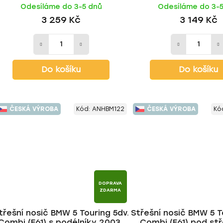
Odesíláme do 3-5 dnů
Odesíláme do 3-
3 259 Kč
3 149 Kč
Do košíku
Do košíku
ČESKÁ VÝROBA
Kód:
ANHBM122
ČESKÁ VÝROBA
Kó
DOPRAVA
ZDARMA
třešní nosič BMW 5 Touring 5dv.
Střešní nosič BMW 5 T
Combi (E61) s podélníky 2003-
Combi (E61) pod stř