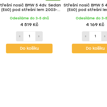
třešní nosič BMW 5 4dv. Sedan
Střešní nosič BMW 5 
(E60) pod střešní lem 2003-
(E60) pod střešní l
2010, WING ALU tyč | HAKR
2010, ALU BLACK ty
Odesíláme do 3-5 dnů
Odesíláme do 3-
4 519 Kč
4 169 Kč
Do košíku
Do košíku
O
v
l
á
d
a
c
í