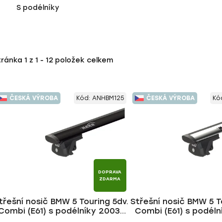
S podélníky
tránka
1
z
1
-
12
položek celkem
ČESKÁ VÝROBA
Kód:
ANHBM125
ČESKÁ VÝROBA
Kó
DOPRAVA
ZDARMA
třešní nosič BMW 5 Touring 5dv.
Střešní nosič BMW 5 T
Combi (E61) s podélníky 2003-
Combi (E61) s podéln
2010, WING BLACK tyč | HAKR
2010, WING ALU tyč