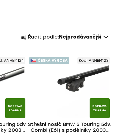
Ř
Řadit podle:
Nejprodávanější
a
z
e
d:
ANHBM124
ČESKÁ VÝROBA
Kód:
ANHBM123
n
í
p
r
o
d
DOPRAVA
DOPRAVA
u
ZDARMA
ZDARMA
k
ouring 5dv.
Střešní nosič BMW 5 Touring 5dv.
t
íky 2003-
Combi (E61) s podélníky 2003-
ů
 | HAKR
2010, ALU BLACK tyč | HAKR