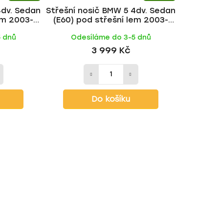
4dv. Sedan
Střešní nosič BMW 5 4dv. Sedan
em 2003-
(E60) pod střešní lem 2003-
č | HAKR
2010, ALU tyč | HAKR
5 dnů
Odesíláme do 3-5 dnů
3 999 Kč
Do košíku