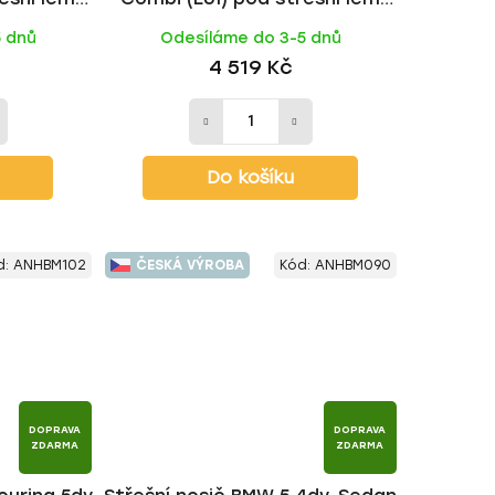
ACK tyč |
2003-2010, WING ALU tyč | HAKR
5 dnů
Odesíláme do 3-5 dnů
4 519 Kč
Do košíku
d:
ANHBM102
ČESKÁ VÝROBA
Kód:
ANHBM090
DOPRAVA
DOPRAVA
ZDARMA
ZDARMA