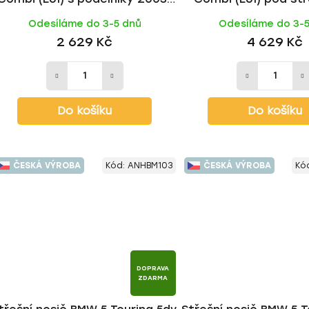
2010, ALU tyč | HAKR
2003-2010, WING BL
Odesíláme do 3-5 dnů
Odesíláme do 3-
HAKR
2 629 Kč
4 629 Kč
Do košíku
Do košíku
ČESKÁ VÝROBA
Kód:
ANHBM103
ČESKÁ VÝROBA
Kó
DOPRAVA
ZDARMA