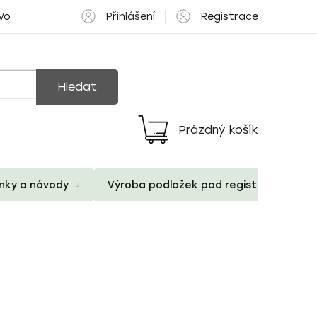
Přihlášení
Registrace
 Volné pozice
Hledat
Prázdný košík
Nákupní
košík
ánky a návody
Výroba podložek pod registrační znač