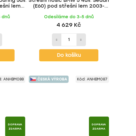
ouring 5dv.
Střešní nosič BMW 5 4dv. Sedan
ešní lem
(E60) pod střešní lem 2003-
 | HAKR
2010, WING BLACK tyč | HAKR
5 dnů
Odesíláme do 3-5 dnů
4 629 Kč
Do košíku
d:
ANHBM088
ČESKÁ VÝROBA
Kód:
ANHBM087
DOPRAVA
DOPRAVA
ZDARMA
ZDARMA