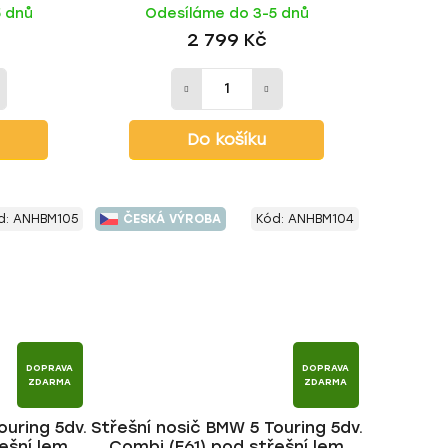
5 dnů
Odesíláme do 3-5 dnů
2 799 Kč
Do košíku
d:
ANHBM105
ČESKÁ VÝROBA
Kód:
ANHBM104
DOPRAVA
DOPRAVA
ZDARMA
ZDARMA
ouring 5dv.
Střešní nosič BMW 5 Touring 5dv.
ešní lem
Combi (E61) pod střešní lem