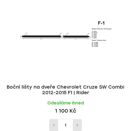
p
í
i
p
s
r
p
o
r
d
o
u
d
k
u
t
k
ů
t
ů
Boční lišty na dveře Chevrolet Cruze SW Combi
2012-2015 F1 | Rider
Odesíláme ihned
1 100 Kč