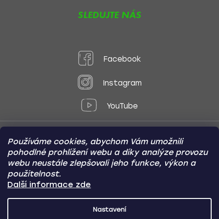
SLEDUJTE NÁS
Facebook
Instagram
YouTube
Používáme cookies, abychom Vám umožnili
Způsoby platby:
pohodlné prohlížení webu a díky analýze provozu
Online
Převod
Dobírka
webu neustále zlepšovali jeho funkce, výkon a
použitelnost.
Způsoby dopravy:
Další informace zde
Nastavení