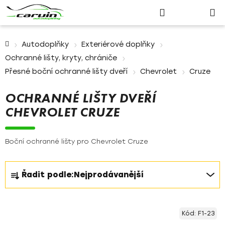
Nákupn
Přejít
Hledat
Přihlášení
na
košík
obsah
Domů
Autodoplňky
Exteriérové doplňky
Ochranné lišty, kryty, chrániče
Přesné boční ochranné lišty dveří
Chevrolet
Cruze
OCHRANNÉ LIŠTY DVEŘÍ
CHEVROLET CRUZE
Boční ochranné lišty pro Chevrolet Cruze
Ř
Řadit podle:
Nejprodávanější
a
z
V
e
Kód:
F1-23
ý
n