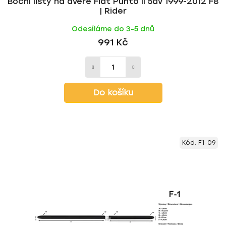
Boční lišty na dveře Fiat Punto II 5dv 1999-2012 F8
| Rider
Odesíláme do 3-5 dnů
991 Kč
Do košíku
Kód:
F1-09