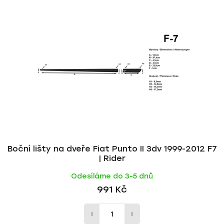
p
í
i
p
s
r
p
o
r
d
o
u
d
k
u
t
k
ů
t
ů
Boční lišty na dveře Fiat Punto II 3dv 1999-2012 F7
| Rider
Odesíláme do 3-5 dnů
991 Kč