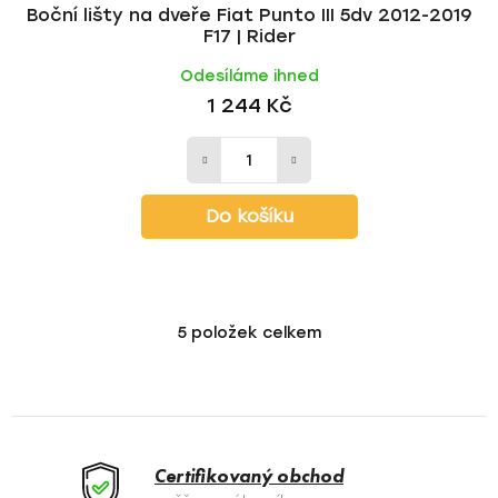
Boční lišty na dveře Fiat Punto III 5dv 2012-2019
F17 | Rider
Odesíláme ihned
1 244 Kč
Do košíku
5
položek celkem
O
v
l
á
d
a
Certifikovaný obchod
c