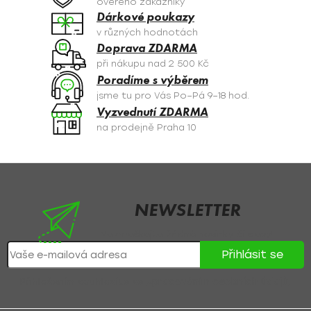
ověřeno zákazníky
í
Dárkové poukazy
p
v různých hodnotách
r
Doprava ZDARMA
v
při nákupu nad 2 500 Kč
k
Poradíme s výběrem
y
jsme tu pro Vás Po–Pá 9–18 hod.
v
Vyzvednutí ZDARMA
ý
na prodejně Praha 10
p
i
s
Z
u
á
p
NEWSLETTER
a
Nezmeškejte žádné novinky či slevy!
t
Přihlásit se
í
Přihlášením souhlasíte se
zpracováním osobních údajů
.