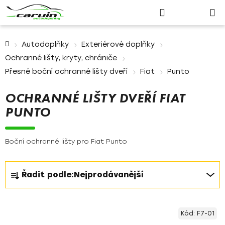
Nákupn
Přejít
Hledat
Přihlášení
na
košík
obsah
Domů
Autodoplňky
Exteriérové doplňky
Ochranné lišty, kryty, chrániče
Přesné boční ochranné lišty dveří
Fiat
Punto
OCHRANNÉ LIŠTY DVEŘÍ FIAT
PUNTO
Boční ochranné lišty pro Fiat Punto
Ř
Řadit podle:
Nejprodávanější
a
z
V
e
Kód:
F7-01
ý
n