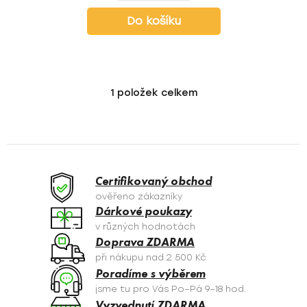
Do košíku
1
položek celkem
O
v
l
á
d
a
Certifikovaný obchod
c
ověřeno zákazníky
í
Dárkové poukazy
p
v různých hodnotách
r
Doprava ZDARMA
v
při nákupu nad 2 500 Kč
k
Poradíme s výběrem
y
jsme tu pro Vás Po–Pá 9–18 hod.
v
Vyzvednutí ZDARMA