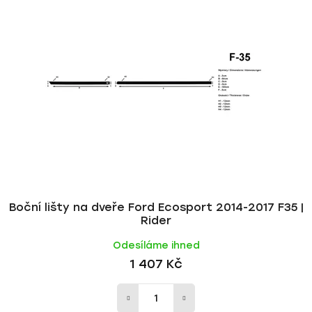
p
í
i
p
s
r
p
o
r
d
o
u
d
k
u
t
k
ů
t
ů
Boční lišty na dveře Ford Ecosport 2014-2017 F35 |
Rider
Odesíláme ihned
1 407 Kč