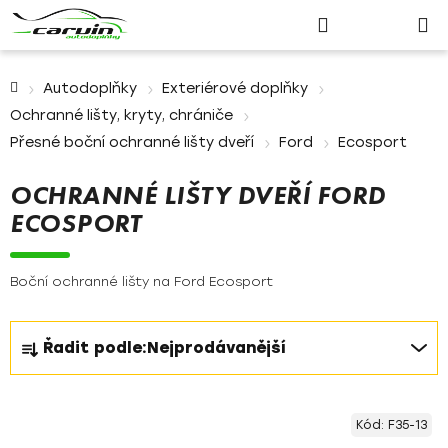
Nákupn
Přejít
Hledat
Přihlášení
na
košík
obsah
Domů
Autodoplňky
Exteriérové doplňky
Ochranné lišty, kryty, chrániče
Přesné boční ochranné lišty dveří
Ford
Ecosport
OCHRANNÉ LIŠTY DVEŘÍ FORD
ECOSPORT
Boční ochranné lišty na Ford Ecosport
Ř
Řadit podle:
Nejprodávanější
a
z
V
e
Kód:
F35-13
ý
n