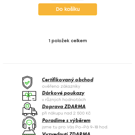
Do košíku
1
položek celkem
O
v
l
á
d
a
Certifikovaný obchod
c
ověřeno zákazníky
í
Dárkové poukazy
p
v různých hodnotách
r
Doprava ZDARMA
v
při nákupu nad 2 500 Kč
k
Poradíme s výběrem
y
jsme tu pro Vás Po–Pá 9–18 hod.
v
Vyzvednutí ZDARMA