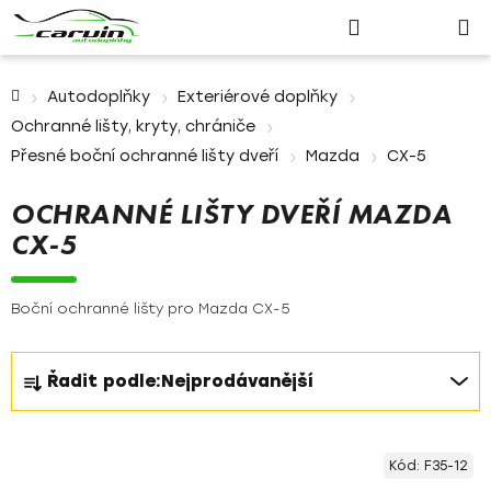
Nákupn
Přejít
Hledat
Přihlášení
na
košík
obsah
Domů
Autodoplňky
Exteriérové doplňky
Ochranné lišty, kryty, chrániče
Přesné boční ochranné lišty dveří
Mazda
CX-5
OCHRANNÉ LIŠTY DVEŘÍ MAZDA
CX-5
Boční ochranné lišty pro Mazda CX-5
Ř
Řadit podle:
Nejprodávanější
a
z
V
e
Kód:
F35-12
ý
n