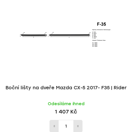
p
í
i
p
s
r
p
o
r
d
o
u
d
k
u
t
k
ů
t
ů
Boční lišty na dveře Mazda CX-5 2017- F35 | Rider
Odesíláme ihned
1 407 Kč