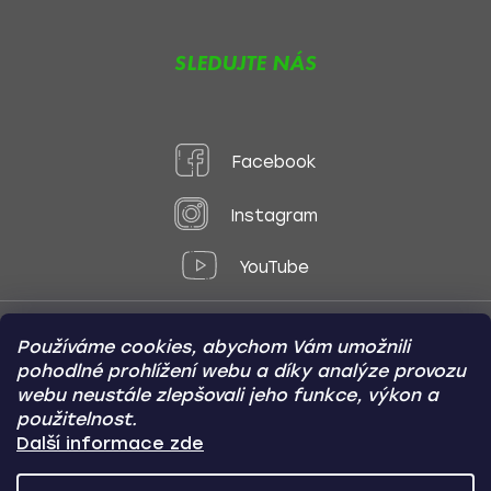
SLEDUJTE NÁS
Facebook
Instagram
YouTube
Používáme cookies, abychom Vám umožnili
Způsoby platby:
pohodlné prohlížení webu a díky analýze provozu
Online
Převod
Dobírka
webu neustále zlepšovali jeho funkce, výkon a
použitelnost.
Způsoby dopravy:
Další informace zde