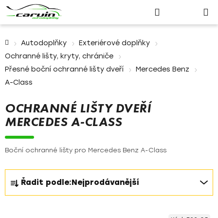
Nákupn
Přejít
Hledat
Přihlášení
na
košík
obsah
Domů
Autodoplňky
Exteriérové doplňky
Ochranné lišty, kryty, chrániče
Přesné boční ochranné lišty dveří
Mercedes Benz
A-Class
OCHRANNÉ LIŠTY DVEŘÍ
MERCEDES A-CLASS
Boční ochranné lišty pro Mercedes Benz A-Class
Ř
Řadit podle:
Nejprodávanější
a
z
V
e