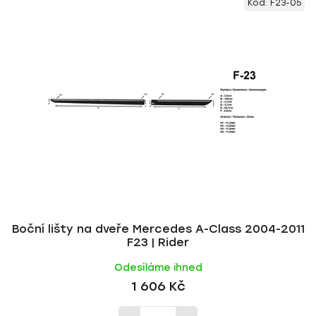
Kód:
F23-05
ý
n
p
í
i
p
s
r
p
o
r
d
o
u
d
k
u
t
k
ů
t
ů
Boční lišty na dveře Mercedes A-Class 2004-2011
F23 | Rider
Odesíláme ihned
1 606 Kč