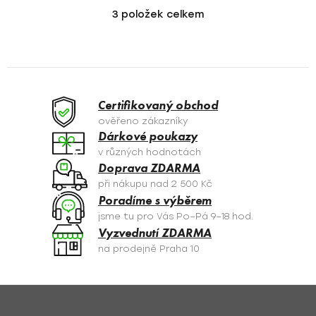
3
položek celkem
O
v
l
á
d
a
Certifikovaný obchod
c
ověřeno zákazníky
í
Dárkové poukazy
p
v různých hodnotách
r
Doprava ZDARMA
v
při nákupu nad 2 500 Kč
k
Poradíme s výběrem
y
jsme tu pro Vás Po–Pá 9–18 hod.
v
Vyzvednutí ZDARMA
ý
na prodejně Praha 10
p
i
s
Z
u
á