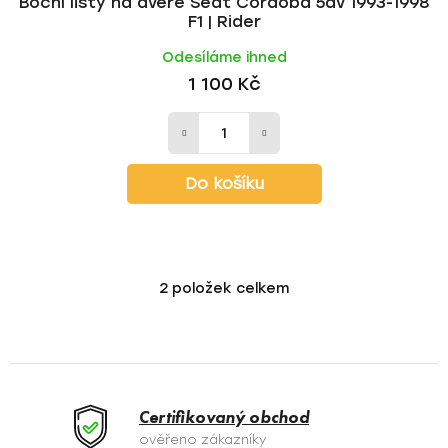
Boční lišty na dveře Seat Cordoba 5dv 1993-1998
F1 | Rider
Odesíláme ihned
1 100 Kč
Do košíku
2
položek celkem
O
v
l
á
d
a
Certifikovaný obchod
c
ověřeno zákazníky