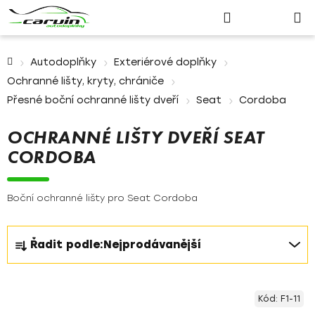
Nákupn
Přejít
Hledat
Přihlášení
na
košík
obsah
Domů
Autodoplňky
Exteriérové doplňky
Ochranné lišty, kryty, chrániče
Přesné boční ochranné lišty dveří
Seat
Cordoba
OCHRANNÉ LIŠTY DVEŘÍ SEAT
CORDOBA
Boční ochranné lišty pro Seat Cordoba
Ř
Řadit podle:
Nejprodávanější
a
z
V
e
Kód:
F1-11
ý
n