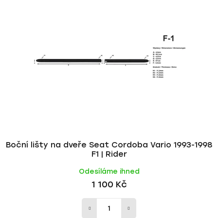
p
í
i
p
s
r
p
o
r
d
o
u
d
k
u
t
k
ů
t
ů
Boční lišty na dveře Seat Cordoba Vario 1993-1998
F1 | Rider
Odesíláme ihned
1 100 Kč