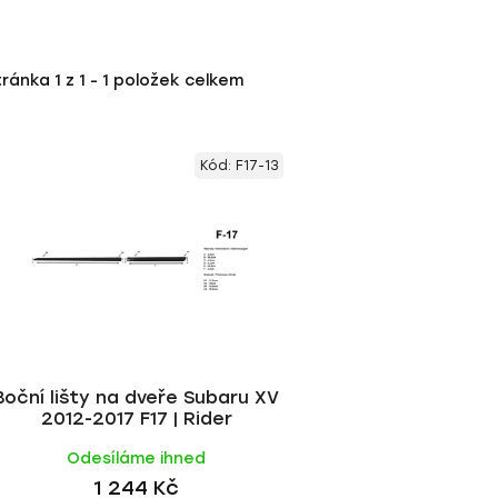
tránka
1
z
1
-
1
položek celkem
Kód:
F17-13
Boční lišty na dveře Subaru XV
2012-2017 F17 | Rider
Odesíláme ihned
1 244 Kč