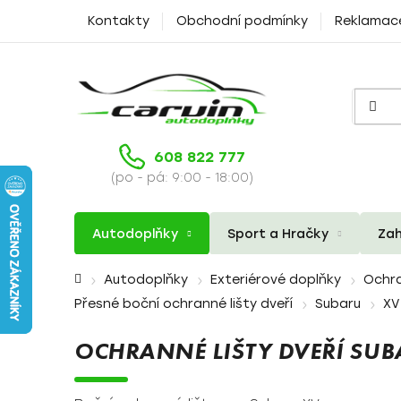
Přejít
Kontakty
Obchodní podmínky
Reklamac
na
obsah
608 822 777
(po - pá: 9:00 - 18:00)
Autodoplňky
Sport a Hračky
Zah
Domů
Autodoplňky
Exteriérové doplňky
Ochra
Přesné boční ochranné lišty dveří
Subaru
XV
OCHRANNÉ LIŠTY DVEŘÍ SUB