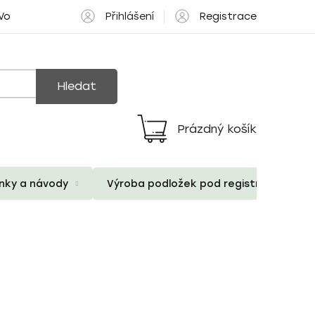
Přihlášení
Registrace
 Volné pozice
Hledat
Prázdný košík
Nákupní
košík
ánky a návody
Výroba podložek pod registrační znač