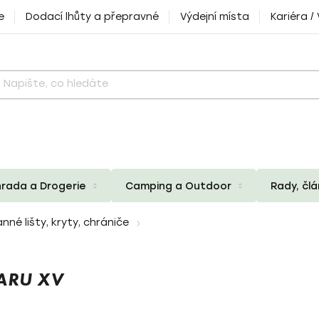
e
Dodací lhůty a přepravné
Výdejní místa
Kariéra /
rada a Drogerie
Camping a Outdoor
Rady, čl
nné lišty, kryty, chrániče
ARU XV