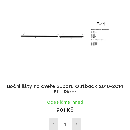
p
í
i
p
s
r
p
o
r
d
o
u
d
k
u
t
k
ů
t
ů
Boční lišty na dveře Subaru Outback 2010-2014
F11 | Rider
Odesíláme ihned
901 Kč