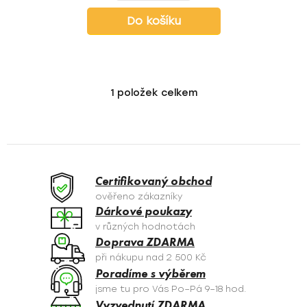
Do košíku
1
položek celkem
O
v
l
á
d
a
Certifikovaný obchod
c
ověřeno zákazníky
í
Dárkové poukazy
p
v různých hodnotách
r
Doprava ZDARMA
v
při nákupu nad 2 500 Kč
k
Poradíme s výběrem
y
jsme tu pro Vás Po–Pá 9–18 hod.
v
Vyzvednutí ZDARMA