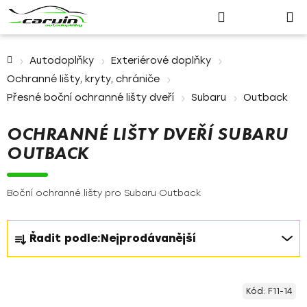
Nákupn
Přejít
Hledat
Přihlášení
na
košík
obsah
Domů
Autodoplňky
Exteriérové doplňky
Ochranné lišty, kryty, chrániče
Přesné boční ochranné lišty dveří
Subaru
Outback
OCHRANNÉ LIŠTY DVEŘÍ SUBARU
OUTBACK
Boční ochranné lišty pro Subaru Outback
Ř
Řadit podle:
Nejprodávanější
a
z
V
e
Kód:
F11-14
ý
n