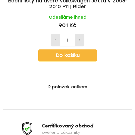
Boční lišty na dveře Volkswagen Jetta V 2005-
2010 F11 | Rider
Odesíláme ihned
901 Kč
Do košíku
2
položek celkem
O
v
l
á
d
a
Certifikovaný obchod
c
ověřeno zákazníky