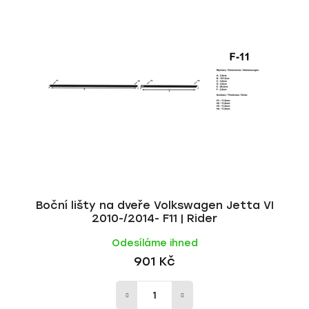
p
í
i
p
s
r
p
o
r
d
o
u
d
k
u
t
k
ů
t
ů
Boční lišty na dveře Volkswagen Jetta VI
2010-/2014- F11 | Rider
Odesíláme ihned
901 Kč