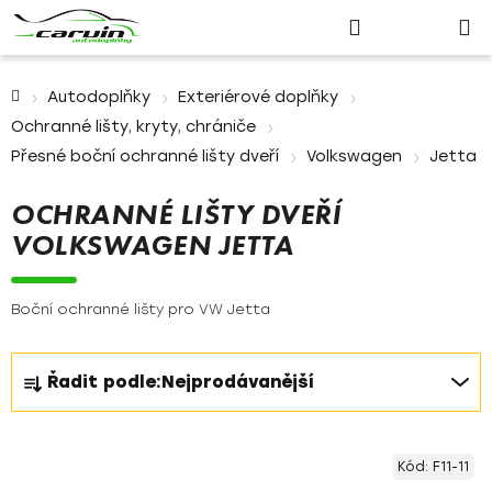
Nákupn
Přejít
Hledat
Přihlášení
na
košík
obsah
Domů
Autodoplňky
Exteriérové doplňky
Ochranné lišty, kryty, chrániče
Přesné boční ochranné lišty dveří
Volkswagen
Jetta
OCHRANNÉ LIŠTY DVEŘÍ
VOLKSWAGEN JETTA
Boční ochranné lišty pro VW Jetta
Ř
Řadit podle:
Nejprodávanější
a
z
V
e
Kód:
F11-11
ý
n