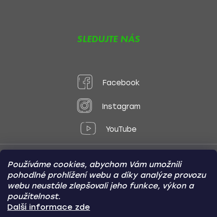
SLEDUJTE NÁS
Facebook
Instagram
YouTube
Používáme cookies, abychom Vám umožnili
Způsoby platby:
pohodlné prohlížení webu a díky analýze provozu
Online
Převod
Dobírka
webu neustále zlepšovali jeho funkce, výkon a
použitelnost.
Způsoby dopravy:
Další informace zde