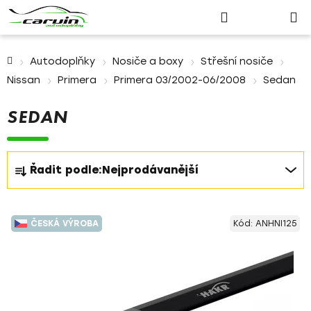
Nákupn
Přejít
Hledat
Přihlášení
na
košík
obsah
Domů
Autodoplňky
Nosiče a boxy
Střešní nosiče
Nissan
Primera
Primera 03/2002-06/2008
Sedan
SEDAN
Ř
Řadit podle:
Nejprodávanější
a
z
V
e
ČESKÁ VÝROBA
Kód:
ANHNI125
ý
n
p
í
i
p
s
r
p
o