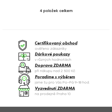
4
položek celkem
O
v
l
á
d
a
Certifikovaný obchod
c
ověřeno zákazníky
í
Dárkové poukazy
p
v různých hodnotách
r
Doprava ZDARMA
v
při nákupu nad 2 500 Kč
k
Poradíme s výběrem
y
jsme tu pro Vás Po–Pá 9–18 hod.
v
Vyzvednutí ZDARMA
ý
na prodejně Praha 10
p
i
s
Z