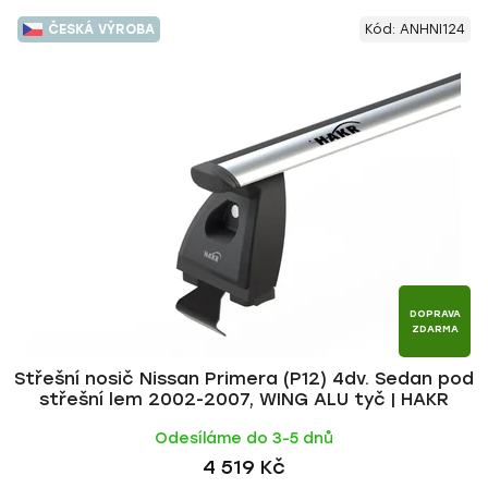
ČESKÁ VÝROBA
Kód:
ANHNI124
DOPRAVA
ZDARMA
Střešní nosič Nissan Primera (P12) 4dv. Sedan pod
střešní lem 2002-2007, WING ALU tyč | HAKR
Odesíláme do 3-5 dnů
4 519 Kč