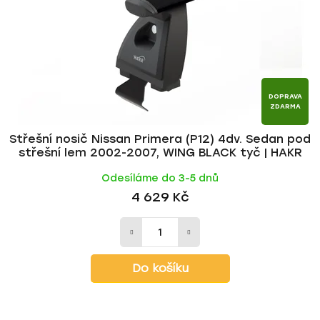
r
d
o
u
d
k
u
t
k
ů
t
DOPRAVA
ZDARMA
ů
Střešní nosič Nissan Primera (P12) 4dv. Sedan pod
střešní lem 2002-2007, WING BLACK tyč | HAKR
Odesíláme do 3-5 dnů
4 629 Kč
Do košíku