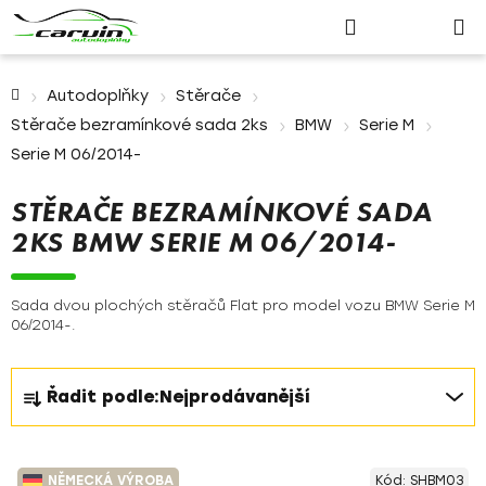
Nákupn
Přejít
Hledat
Přihlášení
na
košík
obsah
Domů
Autodoplňky
Stěrače
Stěrače bezramínkové sada 2ks
BMW
Serie M
Serie M 06/2014-
STĚRAČE BEZRAMÍNKOVÉ SADA
2KS BMW SERIE M 06/2014-
Sada dvou plochých stěračů Flat pro model vozu BMW Serie M
06/2014-.
Ř
Řadit podle:
Nejprodávanější
a
z
V
e
NĚMECKÁ VÝROBA
Kód:
SHBM03