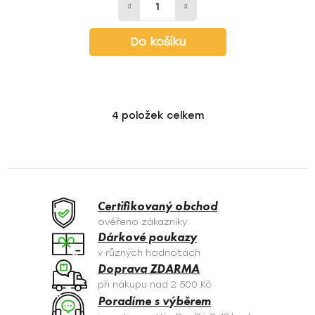
Do košíku
4
položek celkem
O
v
l
á
d
a
Certifikovaný obchod
c
ověřeno zákazníky
í
Dárkové poukazy
p
v různých hodnotách
r
Doprava ZDARMA
v
při nákupu nad 2 500 Kč
k
Poradíme s výběrem
y