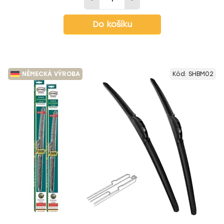
Do košíku
NĚMECKÁ VÝROBA
Kód:
SHBM02