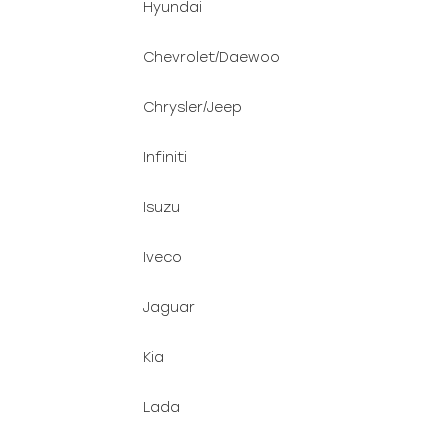
Hyundai
Chevrolet/Daewoo
Chrysler/Jeep
Infiniti
Isuzu
Iveco
Jaguar
Kia
Lada