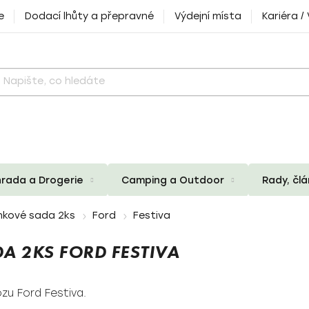
e
Dodací lhůty a přepravné
Výdejní místa
Kariéra /
rada a Drogerie
Camping a Outdoor
Rady, čl
nkové sada 2ks
Ford
Festiva
A 2KS FORD FESTIVA
zu Ford Festiva.