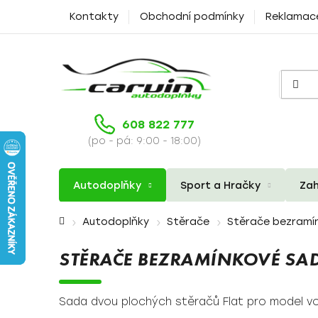
Přejít
Kontakty
Obchodní podmínky
Reklamac
na
obsah
608 822 777
(po - pá: 9:00 - 18:00)
Autodoplňky
Sport a Hračky
Zah
Domů
Autodoplňky
Stěrače
Stěrače bezramí
STĚRAČE BEZRAMÍNKOVÉ SAD
Sada dvou plochých stěračů Flat pro model vo