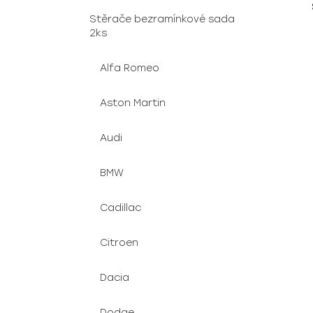
u
e
Stěrače bezramínkové sada
k
l
2ks
t
ů
Alfa Romeo
Aston Martin
Audi
BMW
Cadillac
Citroen
Dacia
Dodge