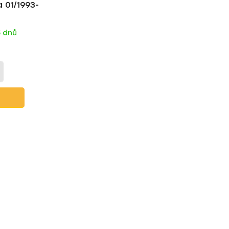
 01/1993-
t
ů
5 dnů