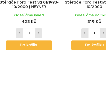
Stěrače Ford Festiva 01/1993-
Stěrače Ford Festiva
10/2000 | HEYNER
10/2000
Odesíláme ihned
Odesíláme do 3-
423 Kč
319 Kč
Do košíku
Do košíku
O
v
l
á
d
a
c
í