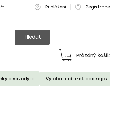
Přihlášení
Registrace
 Volné pozice
Hledat
Prázdný košík
Nákupní
košík
ánky a návody
Výroba podložek pod registrační znač