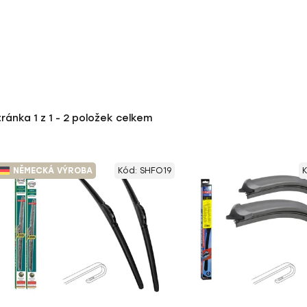
tránka
1
z
1
-
2
položek celkem
NĚMECKÁ VÝROBA
Kód:
SHFO19