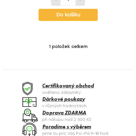
Do košíku
1
položek celkem
O
v
l
á
d
a
Certifikovaný obchod
c
ověřeno zákazníky
í
Dárkové poukazy
p
v různých hodnotách
r
Doprava ZDARMA
v
při nákupu nad 2 500 Kč
k
Poradíme s výběrem
y
jsme tu pro Vás Po–Pá 9–18 hod.