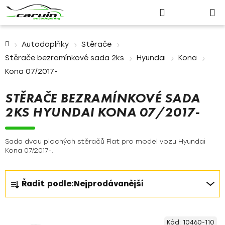
Nákupn
Přejít
Hledat
Přihlášení
na
košík
obsah
Domů
Autodoplňky
Stěrače
Stěrače bezramínkové sada 2ks
Hyundai
Kona
Kona 07/2017-
STĚRAČE BEZRAMÍNKOVÉ SADA
2KS HYUNDAI KONA 07/2017-
Sada dvou plochých stěračů Flat pro model vozu Hyundai
Kona 07/2017-.
Ř
Řadit podle:
Nejprodávanější
a
z
V
e
Kód:
10460-110