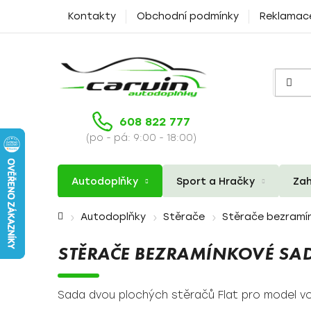
Přejít
Kontakty
Obchodní podmínky
Reklamac
na
obsah
608 822 777
(po - pá: 9:00 - 18:00)
Autodoplňky
Sport a Hračky
Zah
Domů
Autodoplňky
Stěrače
Stěrače bezramí
STĚRAČE BEZRAMÍNKOVÉ SAD
Sada dvou plochých stěračů Flat pro model voz