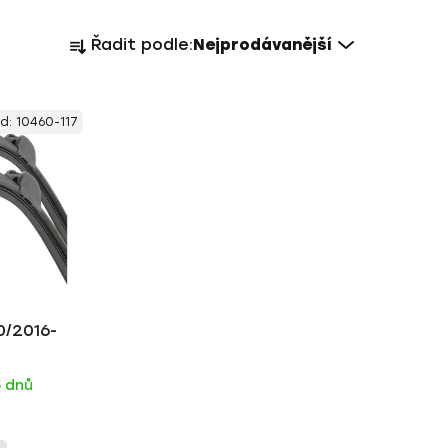
Ř
Řadit podle:
Nejprodávanější
a
z
e
d:
10460-117
n
í
p
r
o
d
u
k
0/2016-
t
ů
5 dnů