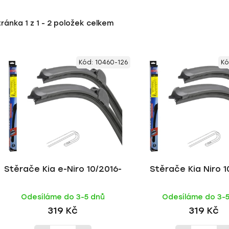
tránka
1
z
1
-
2
položek celkem
Kód:
10460-126
Kó
Stěrače Kia e-Niro 10/2016-
Stěrače Kia Niro 1
Odesíláme do 3-5 dnů
Odesíláme do 3-
319 Kč
319 Kč