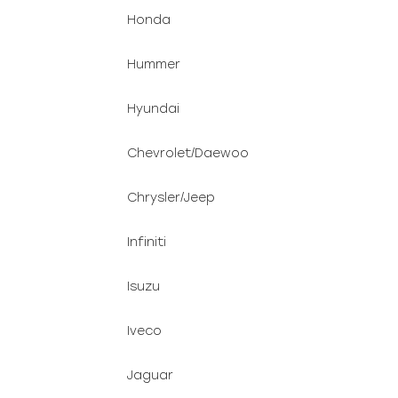
Honda
Hummer
Hyundai
Chevrolet/Daewoo
Chrysler/Jeep
Infiniti
Isuzu
Iveco
Jaguar