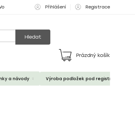
Přihlášení
Registrace
 Volné pozice
Hledat
Prázdný košík
Nákupní
košík
ánky a návody
Výroba podložek pod registrační znač