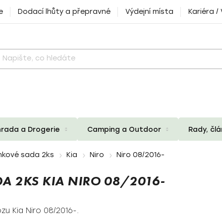
e
Dodací lhůty a přepravné
Výdejní místa
Kariéra /
rada a Drogerie
Camping a Outdoor
Rady, čl
nkové sada 2ks
Kia
Niro
Niro 08/2016-
A 2KS KIA NIRO 08/2016-
u Kia Niro 08/2016-.