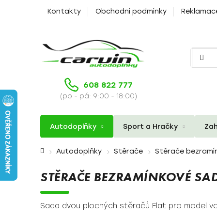
Přejít
Kontakty
Obchodní podmínky
Reklamac
na
obsah
608 822 777
(po - pá: 9:00 - 18:00)
Autodoplňky
Sport a Hračky
Zah
Domů
Autodoplňky
Stěrače
Stěrače bezramí
STĚRAČE BEZRAMÍNKOVÉ SAD
Sada dvou plochých stěračů Flat pro model voz