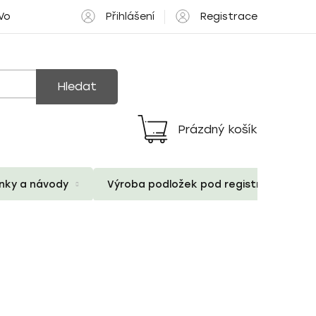
Přihlášení
Registrace
 Volné pozice
Hledat
Prázdný košík
Nákupní
košík
ánky a návody
Výroba podložek pod registrační znač