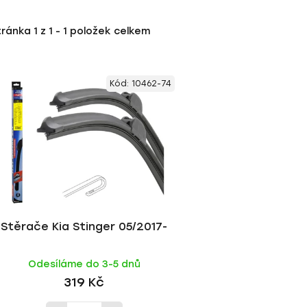
tránka
1
z
1
-
1
položek celkem
Kód:
10462-74
Stěrače Kia Stinger 05/2017-
Odesíláme do 3-5 dnů
319 Kč