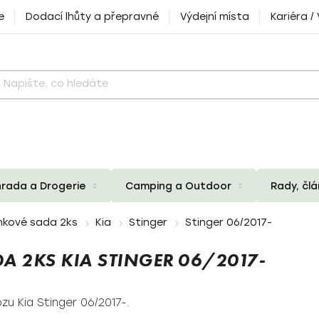
e
Dodací lhůty a přepravné
Výdejní místa
Kariéra /
rada a Drogerie
Camping a Outdoor
Rady, čl
nkové sada 2ks
Kia
Stinger
Stinger 06/2017-
A 2KS KIA STINGER 06/2017-
u Kia Stinger 06/2017-.