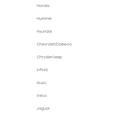
Honda
Hummer
Hyundai
Chevrolet/Daewoo
Chrysler/Jeep
Infiniti
Isuzu
Iveco
Jaguar