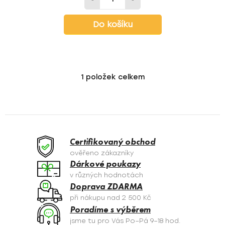
Do košíku
1
položek celkem
O
v
l
á
d
a
Certifikovaný obchod
c
ověřeno zákazníky
í
Dárkové poukazy
p
v různých hodnotách
r
Doprava ZDARMA
v
při nákupu nad 2 500 Kč
k
Poradíme s výběrem
y
jsme tu pro Vás Po–Pá 9–18 hod.