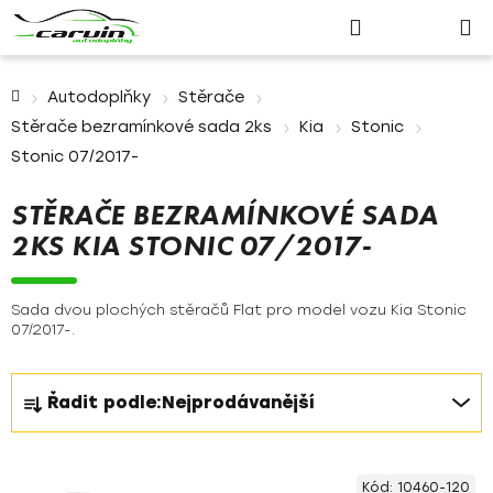
Nákupn
Přejít
Hledat
Přihlášení
na
košík
obsah
Domů
Autodoplňky
Stěrače
Stěrače bezramínkové sada 2ks
Kia
Stonic
Stonic 07/2017-
STĚRAČE BEZRAMÍNKOVÉ SADA
2KS KIA STONIC 07/2017-
Sada dvou plochých stěračů Flat pro model vozu Kia Stonic
07/2017-.
Ř
Řadit podle:
Nejprodávanější
a
z
V
e
Kód:
10460-120