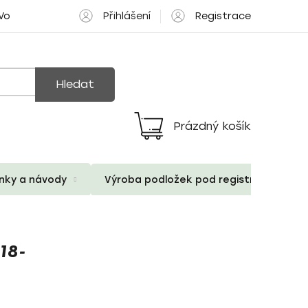
Přihlášení
Registrace
 Volné pozice
Hledat
Prázdný košík
Nákupní
košík
ánky a návody
Výroba podložek pod registrační znač
18-