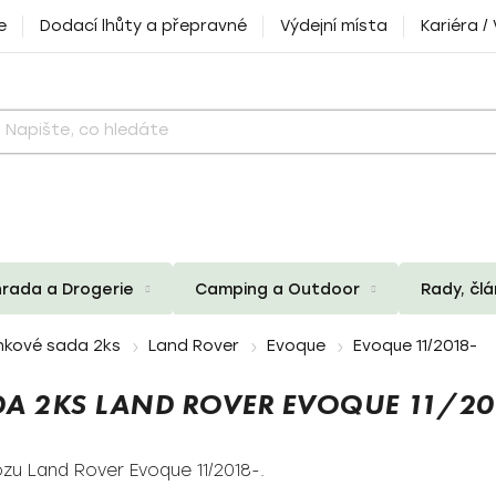
e
Dodací lhůty a přepravné
Výdejní místa
Kariéra /
rada a Drogerie
Camping a Outdoor
Rady, čl
nkové sada 2ks
Land Rover
Evoque
Evoque 11/2018-
A 2KS LAND ROVER EVOQUE 11/20
zu Land Rover Evoque 11/2018-.