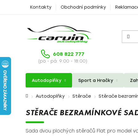
Přejít
Kontakty
Obchodní podmínky
Reklamac
na
obsah
608 822 777
(po - pá: 9:00 - 18:00)
Autodoplňky
Sport a Hračky
Zah
Domů
Autodoplňky
Stěrače
Stěrače bezramí
STĚRAČE BEZRAMÍNKOVÉ SAD
Sada dvou plochých stěračů Flat pro model vo