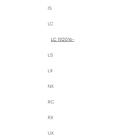
IS
LC
LC 11/2016-
LS
LX
NX
RC
RX
UX