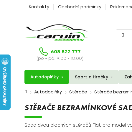
Přejít
Kontakty
Obchodní podmínky
Reklamac
na
obsah
608 822 777
(po - pá: 9:00 - 18:00)
Autodoplňky
Sport a Hračky
Zah
Domů
Autodoplňky
Stěrače
Stěrače bezramí
STĚRAČE BEZRAMÍNKOVÉ SAD
Sada dvou plochých stěračů Flat pro model voz