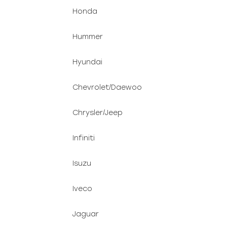
Honda
Hummer
Hyundai
Chevrolet/Daewoo
Chrysler/Jeep
Infiniti
Isuzu
Iveco
Jaguar