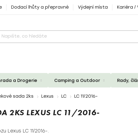
e
Dodací lhůty a přepravné
Výdejní místa
Kariéra /
rada a Drogerie
Camping a Outdoor
Rady, čl
nkové sada 2ks
Lexus
LC
LC 11/2016-
A 2KS LEXUS LC 11/2016-
u Lexus LC 11/2016-.