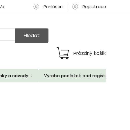
Přihlášení
Registrace
 Volné pozice
Hledat
Prázdný košík
Nákupní
košík
ánky a návody
Výroba podložek pod registrační znač