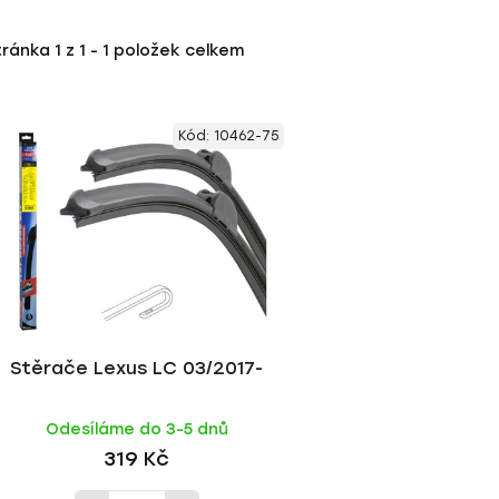
tránka
1
z
1
-
1
položek celkem
Kód:
10462-75
Stěrače Lexus LC 03/2017-
Odesíláme do 3-5 dnů
319 Kč