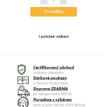
Do košíku
1
položek celkem
O
v
l
á
d
a
Certifikovaný obchod
c
ověřeno zákazníky
í
Dárkové poukazy
p
v různých hodnotách
r
Doprava ZDARMA
v
při nákupu nad 2 500 Kč
k
Poradíme s výběrem
y
jsme tu pro Vás Po–Pá 9–18 hod.