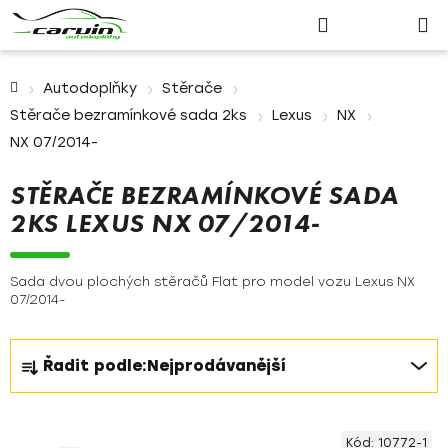
Nákupn
Přejít
Hledat
Přihlášení
na
košík
obsah
Domů
Autodoplňky
Stěrače
Stěrače bezramínkové sada 2ks
Lexus
NX
NX 07/2014-
STĚRAČE BEZRAMÍNKOVÉ SADA
2KS LEXUS NX 07/2014-
Sada dvou plochých stěračů Flat pro model vozu Lexus NX
07/2014-
Ř
Řadit podle:
Nejprodávanější
a
z
V
e
Kód:
10772-1