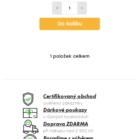
Do košíku
1
položek celkem
O
v
l
á
d
a
Certifikovaný obchod
c
ověřeno zákazníky
í
Dárkové poukazy
p
v různých hodnotách
r
Doprava ZDARMA
v
při nákupu nad 2 500 Kč
k
Poradíme s výběrem