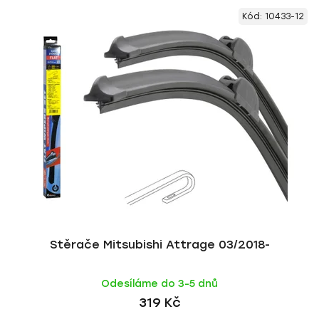
V
e
Kód:
10433-12
ý
n
p
í
i
p
s
r
p
o
r
d
o
u
d
k
u
t
k
ů
t
ů
Stěrače Mitsubishi Attrage 03/2018-
Odesíláme do 3-5 dnů
319 Kč