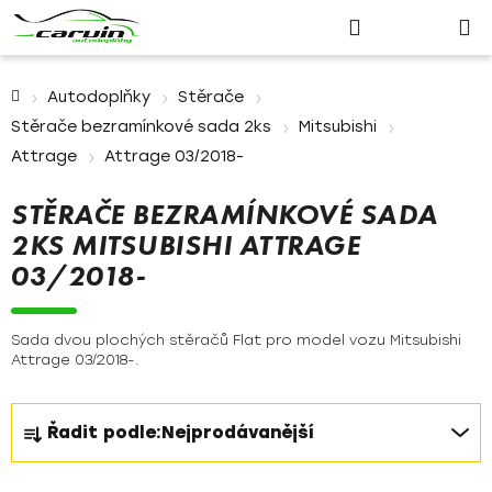
Nákupn
Přejít
Hledat
Přihlášení
na
košík
obsah
Domů
Autodoplňky
Stěrače
Stěrače bezramínkové sada 2ks
Mitsubishi
Attrage
Attrage 03/2018-
STĚRAČE BEZRAMÍNKOVÉ SADA
2KS MITSUBISHI ATTRAGE
03/2018-
Sada dvou plochých stěračů Flat pro model vozu Mitsubishi
Attrage 03/2018-.
Ř
Řadit podle:
Nejprodávanější
a
z