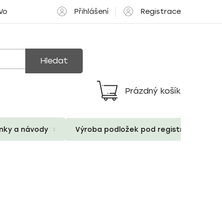
Přihlášení
Registrace
 Volné pozice
Hledat
Prázdný košík
Nákupní
košík
ánky a návody
Výroba podložek pod registrační znač