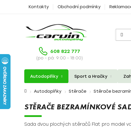
Přejít
Kontakty
Obchodní podmínky
Reklamac
na
obsah
608 822 777
(po - pá: 9:00 - 18:00)
Autodoplňky
Sport a Hračky
Zah
Domů
Autodoplňky
Stěrače
Stěrače bezramí
STĚRAČE BEZRAMÍNKOVÉ SAD
Sada dvou plochých stěračů Flat pro model vo