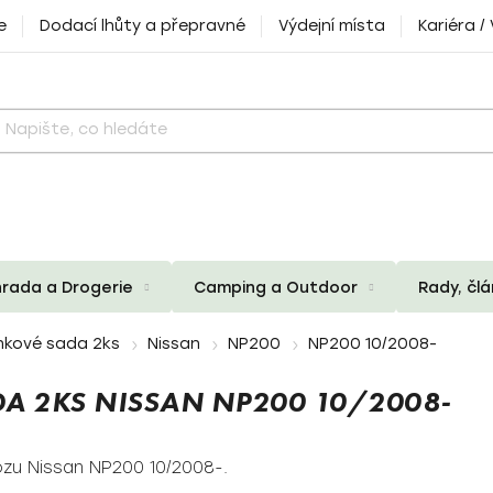
e
Dodací lhůty a přepravné
Výdejní místa
Kariéra /
rada a Drogerie
Camping a Outdoor
Rady, čl
nkové sada 2ks
Nissan
NP200
NP200 10/2008-
A 2KS NISSAN NP200 10/2008-
zu Nissan NP200 10/2008-.