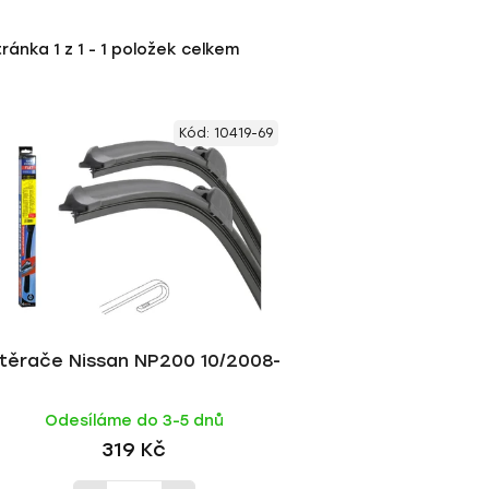
tránka
1
z
1
-
1
položek celkem
Kód:
10419-69
těrače Nissan NP200 10/2008-
Odesíláme do 3-5 dnů
319 Kč