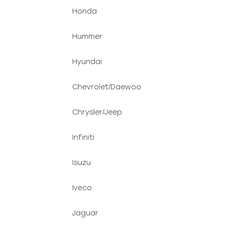
Honda
Hummer
Hyundai
Chevrolet/Daewoo
Chrysler/Jeep
Infiniti
Isuzu
Iveco
Jaguar