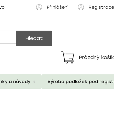
Přihlášení
Registrace
 Volné pozice
Hledat
Prázdný košík
Nákupní
košík
ánky a návody
Výroba podložek pod registrační znač