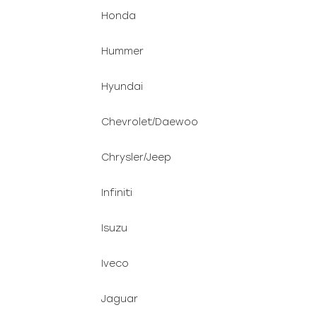
Honda
Hummer
Hyundai
Chevrolet/Daewoo
Chrysler/Jeep
Infiniti
Isuzu
Iveco
Jaguar