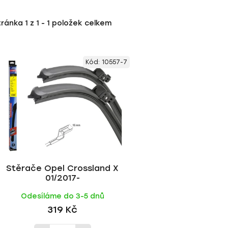
tránka
1
z
1
-
1
položek celkem
Kód:
10557-7
Stěrače Opel Crossland X
01/2017-
Odesíláme do 3-5 dnů
319 Kč