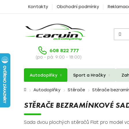
Přejít
Kontakty
Obchodní podmínky
Reklamac
na
obsah
608 822 777
(po - pá: 9:00 - 18:00)
Autodoplňky
Sport a Hračky
Zah
Domů
Autodoplňky
Stěrače
Stěrače bezramí
STĚRAČE BEZRAMÍNKOVÉ SAD
Sada dvou plochých stěračů Flat pro model vo