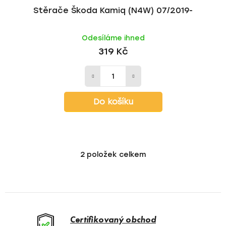
Stěrače Škoda Kamiq (N4W) 07/2019-
Odesíláme ihned
319 Kč
Do košíku
2
položek celkem
O
v
l
á
d
a
Certifikovaný obchod