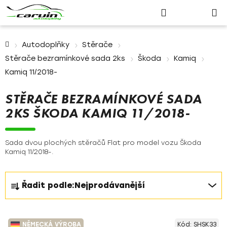
Nákupn
Přejít
Hledat
Přihlášení
na
košík
obsah
Domů
Autodoplňky
Stěrače
Stěrače bezramínkové sada 2ks
Škoda
Kamiq
Kamiq 11/2018-
STĚRAČE BEZRAMÍNKOVÉ SADA
2KS ŠKODA KAMIQ 11/2018-
Sada dvou plochých stěračů Flat pro model vozu Škoda
Kamiq 11/2018-.
Ř
Řadit podle:
Nejprodávanější
a
z
V
e
NĚMECKÁ VÝROBA
Kód:
SHSK33