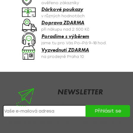
c
ověřeno zákazníky
í
Dárkové poukazy
p
v různých hodnotách
r
Doprava ZDARMA
v
při nákupu nad 2 500 Kč
k
Poradíme s výběrem
y
jsme tu pro Vás Po–Pá 9–18 hod.
v
Vyzvednutí ZDARMA
ý
na prodejně Praha 10
p
i
s
Z
u
á
p
NEWSLETTER
a
Nezmeškejte žádné novinky či slevy!
t
Přihlásit se
í
Přihlášením souhlasíte se
zpracováním osobních údajů
.